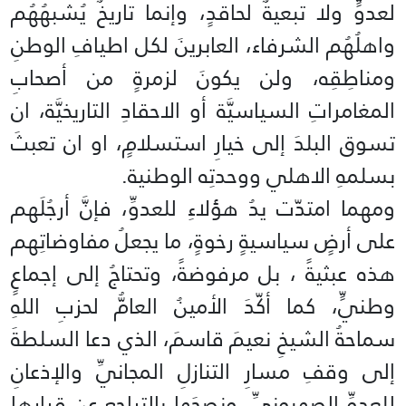
لعدوٍّ ولا تبعيةٌ لحاقدٍ، وإنما تاريخٌ يُشبهُهُم
واهلُهُم الشرفاء، العابرينَ لكل اطيافِ الوطنِ
ومناطِقِه، ولن يكونَ لزمرةٍ من أصحابِ
المغامراتِ السياسيَّة أو الاحقادِ التاريخيَّة، ان
تسوق البلدَ إلى خيارِ استسلامٍ، او ان تعبثَ
بسلمهِ الاهلي ووحدتِه الوطنية.
ومهما امتدّت يدُ هؤلاءِ للعدوِّ، فإنَّ أرجُلَهم
على أرضٍ سياسيةٍ رخوةٍ، ما يجعلُ مفاوضاتِهم
هذه عبثيةً ، بل مرفوضةً، وتحتاجُ إلى إجماعٍ
وطنيٍّ، كما أكّدَ الأمينُ العامُّ لحزبِ اللهِ
سماحةُ الشيخِ نعيمَ قاسمَ، الذي دعا السلطةَ
إلى وقفِ مسارِ التنازلِ المجانيِّ والإذعانِ
للعدوِّ الصهيونيِّ، ونصحَها بالتراجعِ عن قرارِها