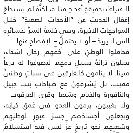
الاعترافَ بحقيقةِ أعدادِ قتلاه، لكنَّهُ لم يستطعْ
إغفالَ الحديثِ عن “الأحداثِ الصعبةِ” خلالَ
المواجهاتِ الاخيرة، وهي كلمةُ السرِّ لخسائرِهِ
التي لا يريدُ – أو لا يحتملُ – الإفصاحَ عنها.
فحاملوا الوطنِ على أكفِّهم رجالٌ اشداء،
يجبلون ترابَهُ بسيلِ دمِهم ليصوغوا له درعاً
متينا. لا ينامونَ كالغارقينَ في سباتٍ وطنيٍّ
مقيت، بل يُشرقونَ مع صباحاتِ بنت جبيل
والناقورة والخيام وشبعا وقرى العرقوب –
ولا يغيبونَ، يرمونَ العدو في عُمق كيانِه،
ويجعلون أجسادَهم جسرَ عبورٍ لوطنِهم
وشعبِهم نحو تاريخِ عزٍّ ليس فيهِ استسلامٌ