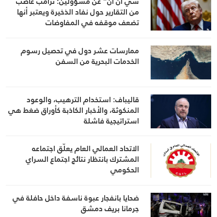
سي ان ان” عن مسؤولين: ترامب غاضب
من التقارير حول نفاد الذخيرة ويعتبر أنها
تضعف موقفه في المفاوضات
ممارسات عشر دول في تحصيل رسوم
الخدمات البحرية من السفن
قاليباف: استخدام الترهيب، والوعود
المنكوثة، والأخبار الكاذبة كأوراق ضغط هي
استراتيجية فاشلة
الاتحاد العمالي العام يعلّق اجتماعه
المشترك بانتظار نتائج اجتماع السراي
الحكومي
ضحايا بانفجار عبوة ناسفة داخل حافلة في
جرمانا بريف دمشق