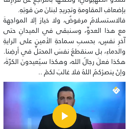
بإضعافِ المقاومةِ وتجريدِ لبنانَ من قوتِهِ.
فالاستسلامُ مرفوضٌ، ولا خيارَ إلا المواجهةَ
مع هذا العدوِّ، وسنبقى في الميدانِ حتى
آخرِ نفسٍ، بحسبِ سماحةِ الأمينِ على الرايةِ
والدماءِ، بل سنقطعُ نفسَ المحتلِّ في أرضِنا.
هكذا فعلَ رجالُ الله، وهكذا سيُعيدونَ الكرّةَ،
وإنْ ينصرْكمُ اللهُ فلا غالبَ لكمْ ..