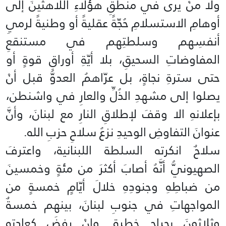
ولا منْ يرى في منطقِ هؤلاءِ اللاهثينَ إلى
أوهامِ الاستسلامِ حُجّةً عقليةً أو وطنيةً لرميِ
أنفسِهم وسلطتِهم في مستنقعِ
المفاوضاتِ السحيقِ، بلا أيّةِ أوراقِ قوةٍ أو
حتى سترةِ نجاةٍ، بل عرّاهمُ العدوُّ قبل أنْ
يصلوا إلى مشهدِ الذُلِّ والعارِ في واشنطن،
بإعلانهِ الا وقفَ لإطلاقِ النارِ مع لبنانَ، وأنَّ
عنوانَ التفاوضِ الوحيدِ نزعُ سلاحِ حزبِ الله.
سلاحٌ انكرته السلطة اللبنانية، واعترفَ
الصهيونيُّ أنَّهُ أصابَ أكثرَ من مئةٍ وخمسينَ
من ضباطِهِ وجنودِهِ خلالَ أيّامٍ خمسةٍ من
المواجهاتِ في جنوبِ لبنانَ، بينهم خمسةٌ
وثلاثونَ بجراحٍ خطرة. وإنْ رفضَ كعادتهِ