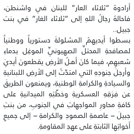
أرادوهُ “ثلاثاء العار” للبنان في واشنطن،
فاحالهُ رجالُ اللهِ إلى “ثلاثاء الغار” في بنت
جبيل..
بسطوا أيديهمُ المشلولةَ دستورياً ووطنياً
لمصافحةِ المحتلِّ الصهيونيِّ الموغِل بدماءِ
شعبهِم، فيما كانَ أهلُ الأرضِ يقطعونَ أيديَ
وأرجلَ جنودِهِ التي امتدّتْ إلى الأرضِ اللبنانيةِ
والسيادةِ والكرامةِ الوطنيةِ، ويمنعون الطريقَ
عن فِرَقِهِ العسكريةِ وخطّتِهِ الميدانيةِ على
كافةِ محاورِ المواجهاتِ في الجنوبِ، من بنتِ
جبيلَ – عاصمةِ الصمودِ والكرامةِ – إلى جميعِ
أخواتِها الثابتةِ على عهدِ المقاومةِ.