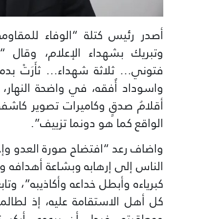
أصدر رئيس كتلة “الوفاء للمقاوم
وتبريك بشهداء الإعلام، وقا
فتوني… ثلاثة شهداء… ثأَرَتْ بد
واسوداد أُفقه، في واضحة النهار، 
أقلامُ صدقٍ وكاميرات تصوير كاشفة
الواقع كما هو دونما تزييف”.
واضاف رعد “افتضاح صورة العدو وإخراج
الناس إلى إرهابه وبشاعة أهدافه و
كبرياءه وأبطل خداعه وأكاذيبه”، وتا
كل أهل الاستقامة عليه، إذ لطال
ومعاقبته، فبدل أن يرعوي أركست