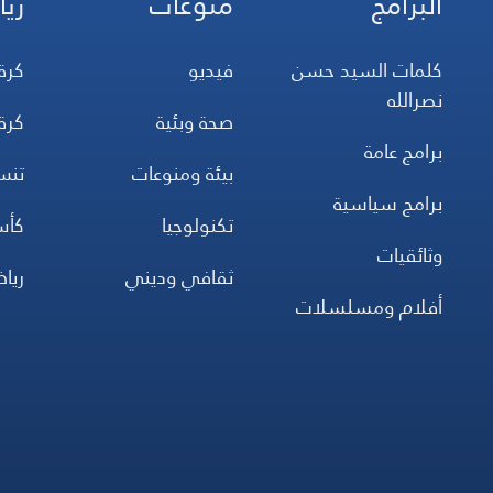
البرامج
منوعات
ريا
كلمات السيد حسن
فيديو
كرة
نصرالله
صحة وبئية
كرة
برامج عامة
بيئة ومنوعات
تن
برامج سياسية
تكنولوجيا
كأس
وثائقيات
ثقافي وديني
ريا
أفلام ومسلسلات