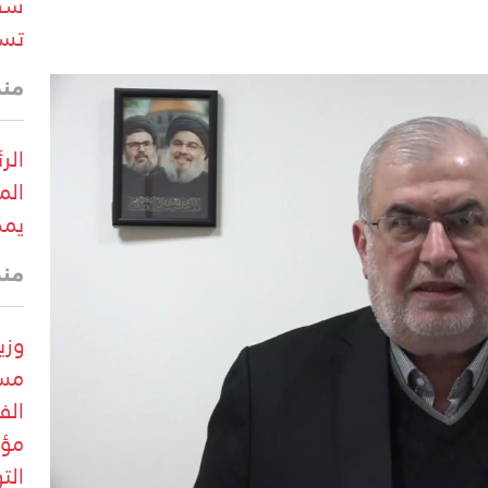
سفي
تسب
منذ 12 د
الر
الم
يمك
منذ
وزي
مست
الف
مؤق
الت