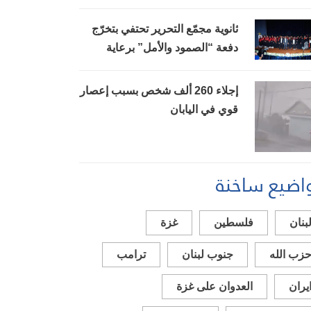
ستُدفع بموعدها
ثانوية مجمّع التحرير تحتفي بتخرّج
دفعة “الصمود والأمل” برعاية
بيضون
إجلاء 260 ألف شخص بسبب إعصار
قوي في اليابان
اضيع ساخنة
بنان
فلسطين
غزة
زب الله
جنوب لبنان
ترامب
يران
العدوان على غزة