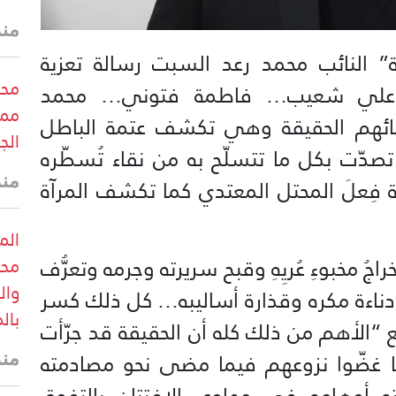
منذ
ة” النائب محمد رعد السبت رسالة تعزية
محب
ل “علي شعيب… فاطمة فتوني… محمد
ممر
مائهم الحقيقة وهي تكشف عتمة الباطل
الج
تصدّت بكل ما تتسلّح به من نقاء تُسطّره
منذ
 فِعلَ المحتل المعتدي كما تكشف المرآة
الم
ُ مخبوءِ عُريِهِ وقبح سريرته وجرمه وتعرُّف
محب
وال
دناءة مكره وقذارة أساليبه… كل ذلك كسر
بال
بع “الأهم من ذلك كله أن الحقيقة قد جرّأت
ما غضّوا نزوعهم فيما مضى نحو مصادمته
منذ
ه أوهامه في مهاوي الافتتان بالتفوق