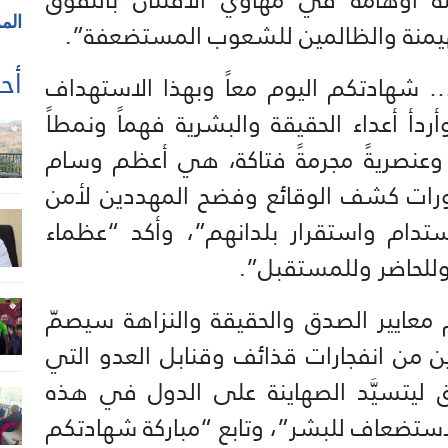
الم
هيمنة والظالمين للشعوب المستضعفة”.
أحد
هادتكم اليوم معاً وبهذا الاستهداف
ردأ أعداء الحقيقة والبشرية فهماً ونمطاً
ززاً، وعنصريةً مجرمةً فتاكة، هي أعظم وسام
ورات كشف الوقائع وفضح المهددين لأمن
دام واستقرار بلدانهم”، وأكد “عظماء
وللحاضر وللمستقبل”.
 معايير الصدق والحقيقة والنزاهة سيصمّ
ين من انفجارات قذائف وقنابل العدو التي
 ليتسيَّد الصهاينة على الدول في هذه
لاستضعاف للبشر”، وتابع “مباركة شهادتكم