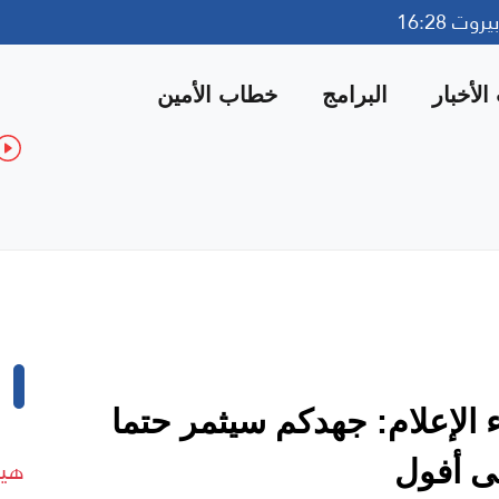
وت 16:28
لأخبار
البرامج
خطاب الأمين
 الإعلام: جهدكم سيثمر حتما
هيئ
لى أفول