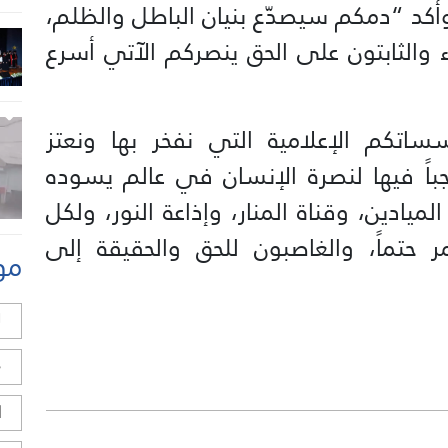
وأكد “دمكم سيصدّع بنيان الباطل والظلم،
اء والثابتون على الحق ينصركم الآتي أسرع
ؤسساتكم الإعلامية التي نفخر بها ونعتز
باً فيها لنصرة الإنسان في عالم يسوده
ادين، وقناة المنار، وإذاعة النور، ولكل
ر حتماً، والغاصبون للحق والحقيقة إلى
مو
ل
ح
ا