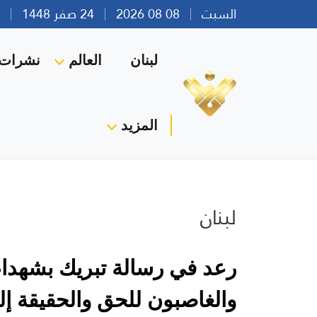
السبت
08 08 2026
24 صفر 1448
بير
لبنان
العالم
نشرات ا
المزيد
لبنان
رعد في رسالة تبريك بشهداء
والغاصبون للحق والحقيقة إ