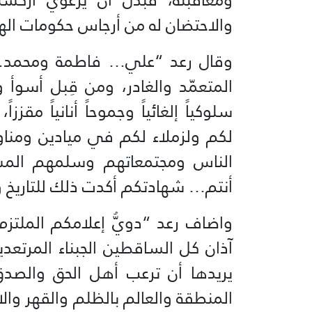
والاحتضان له من أرجاس حكومات ال
وقال رعد “علي… فاطمة ومحمد… ش
المتعمّد والغادر، ومن قِبل أسوأ وأ
سلوكياً إلغائياً وجموحاً أنانياً مق
لكم ولزملاء لكم في ميادين ومنا
الناس ومجتمعاتهم وسلمهم المست
أنتم… شهادتكم أكدت ذلك للتاريخ 
واضاف رعد “دويُّ إعلامكم الملتزم
آذان كل الساقطين الجبناء المرتعد
يريدها أن ترعب أهل الحق والصدق
المنطقة والعالم بالظلم والقهر وا