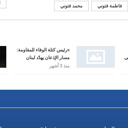
ا
فاطمة فتوني
محمد فتوني
«رئيس كتلة الوفاء للمقاومة:
لى
مسار الإذعان يهدّد لبنان
بكوارث خطيرة»
منذ 3 أشهر