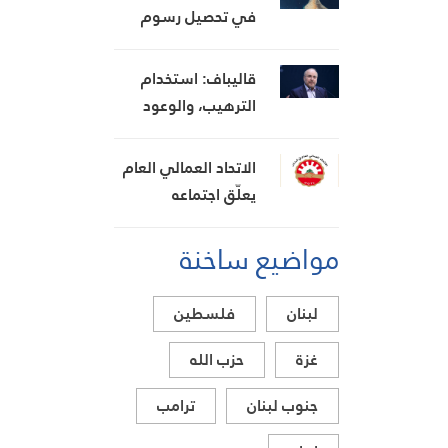
ويعتبر أنها تضعف
في تحصيل رسوم
موقفه في
الخدمات البحرية من
المفاوضات
السفن
قاليباف: استخدام
الترهيب، والوعود
المنكوثة، والأخبار
الكاذبة كأوراق ضغط
الاتحاد العمالي العام
هي استراتيجية
يعلّق اجتماعه
فاشلة
المشترك بانتظار نتائج
مواضيع ساخنة
اجتماع السراي
الحكومي
لبنان
فلسطين
غزة
حزب الله
جنوب لبنان
ترامب