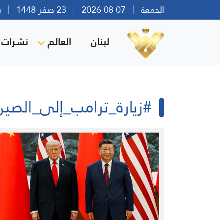
الجمعة
07 08 2026
23 صفر 1448
بيرو
لبنان
العالم
نشرات ا
#زيارة_ترامب_إلى_الصين