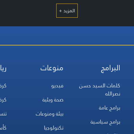
المزيد +
البرامج
منوعات
ريا
كلمات السيد حسن
فيديو
كرة
نصرالله
صحة وبئية
كرة
برامج عامة
بيئة ومنوعات
تن
برامج سياسية
تكنولوجيا
كأس