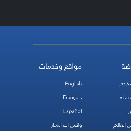
ضة
مواقع وخدمات
 قدم
English
 سلة
Français
س
Español
 العالم
واتس اب المنار