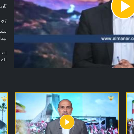
تاريخ ا
Pla
Vide
تعر
نشرة
لبنا
إعدا
المن