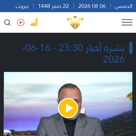
الخميس
06 08 2026
22 صفر 1448
بيروت
20:41
Ar
En
Fr
Es
نشرة أخبار 23:30 - 16-06-
2026
Play
Video