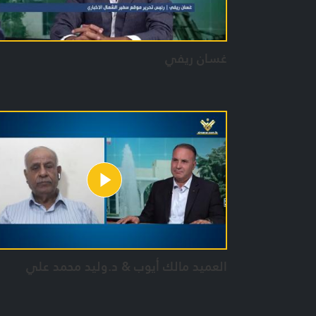
غسان ريفي
العميد مالك أيوب & د.وليد محمد علي