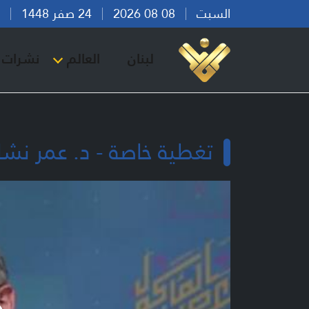
السبت
08 08 2026
24 صفر 1448
بير
لبنان
العالم
نشرات ا
تغطية خاصة - د. عمر نشا