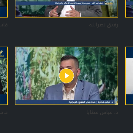
رفيق نصرالله
قاس
د. عباس قطايا
د.حس