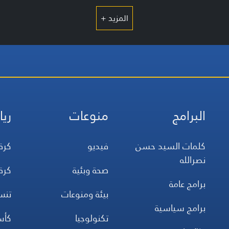
المزيد +
البرامج
منوعات
ريا
كلمات السيد حسن
فيديو
كرة
نصرالله
صحة وبئية
كرة
برامج عامة
بيئة ومنوعات
تن
برامج سياسية
تكنولوجيا
كأس