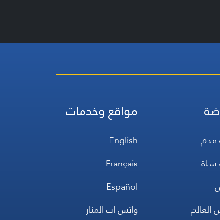
ضة
مواقع وخدمات
 قدم
English
 سلة
Français
س
Español
 العالم
واتس اب المنار