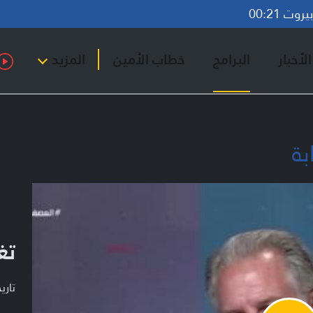
وت 00:21
لأخبار
البرامج
خطاب الأمين
المزيد
بة
تغ
تاريخ ا