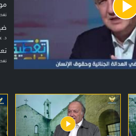
مو
Pla
تغطية خا
Vide
ضي
د. ع
تعر
تغط