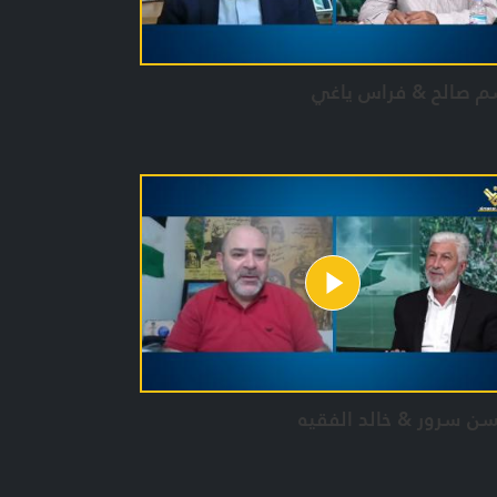
م صالح & فراس ياغي
ن سرور & خالد الفقيه