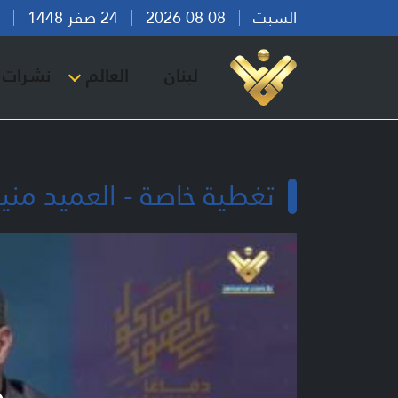
السبت
08 08 2026
24 صفر 1448
بير
لبنان
العالم
نشرات ا
تغطية خاصة - العميد مني