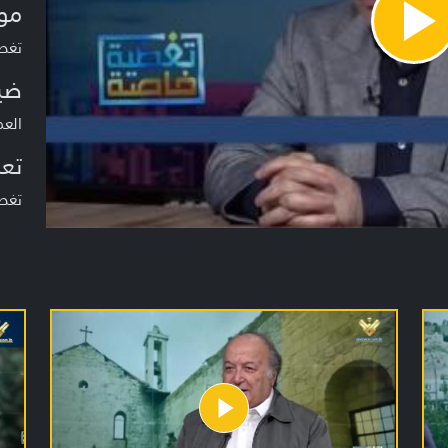
مو
Pla
تغطية خا
Vide
ضي
العم
تعر
تغط