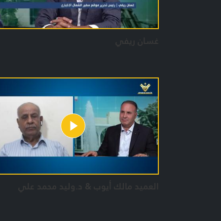
غسان ريفي
العميد مالك أيوب & د.وليد محمد علي