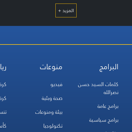
المزيد +
البرامج
منوعات
ريا
كلمات السيد حسن
فيديو
كرة
نصرالله
صحة وبئية
كرة
برامج عامة
بيئة ومنوعات
تن
برامج سياسية
تكنولوجيا
كأس