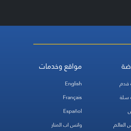
ضة
مواقع وخدمات
 قدم
English
 سلة
Français
س
Español
 العالم
واتس اب المنار