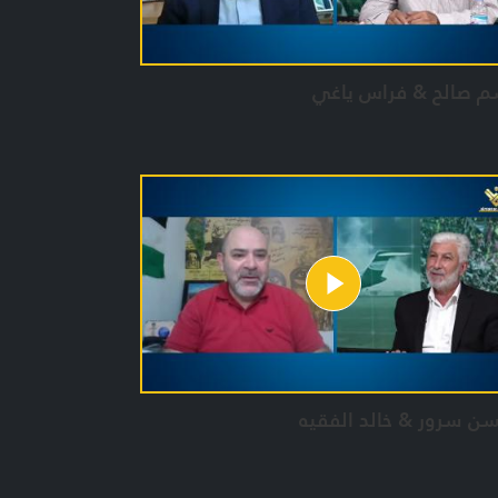
م صالح & فراس ياغي
ن سرور & خالد الفقيه