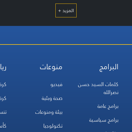
المزيد +
البرامج
منوعات
ريا
كلمات السيد حسن
فيديو
كرة
نصرالله
صحة وبئية
كرة
برامج عامة
بيئة ومنوعات
تن
برامج سياسية
تكنولوجيا
كأس