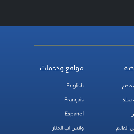
ضة
مواقع وخدمات
 قدم
English
 سلة
Français
س
Español
 العالم
واتس اب المنار