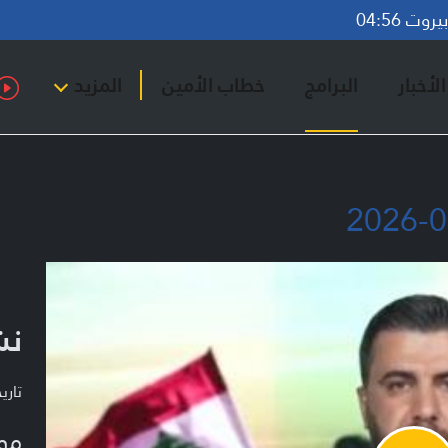
وت 04:56
لأخبار
البرامج
خطاب الأمين
المزيد
نشر
تاريخ ا
مو