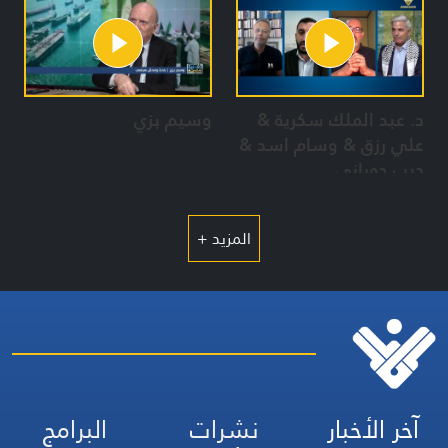
د. عبد الملك سكرية &
وسيم بزي
علي رزق & وسام اسد &
ديب حوراني
المزيد +
آخر الأخبار
نشرات
البرامج