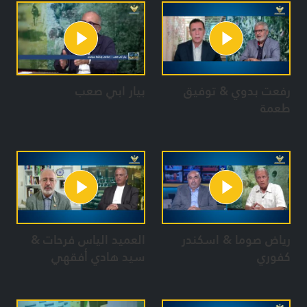
رفعت بدوي & توفيق
بيار ابي صعب
طعمة
رياض صوما & اسكندر
العميد الياس فرحات &
كفوري
سيد هادي أفقهي