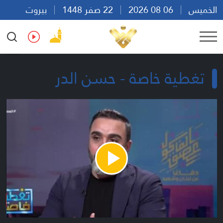
الخميس
06 08 2026
22 صفر 1448
بيروت
08:37
Ar
En
Fr
Es
تغطية خاصة - حسن الدر
Play
Video