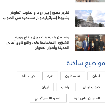
تقرير مصور | بين روما والجنوب: تفاوض
بشروط إسرائيلية ونار مستمرة في الجنوب
وفد من بلدية بنت جبيل يطلع وزيرة
الشؤون الاجتماعية على واقع نزوح أهالي
المدينة وأضرار العدوان
مواضيع ساخنة
لبنان
فلسطين
غزة
حزب الله
جنوب لبنان
ترامب
ايران
العدوان على غزة
العدو الاسرائيلي