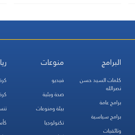
البرامج
منوعات
ريا
كلمات السيد حسن
فيديو
كرة
نصرالله
صحة وبئية
كرة
برامج عامة
بيئة ومنوعات
تن
برامج سياسية
تكنولوجيا
كأس
وثائقيات