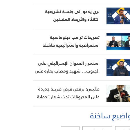
الحدود
بري يدعو إلى جلسة تشريعية
الثلاثاء والأربعاء المقبلين
تصريحات ترامب دبلوماسية
استعراضية واستراتيجية فاشلة
استمرار العدوان الإسرائيلي على
الجنوب… شهيد ومصاب بغارة على
ميفدون وقصف مدفعي على عدة
بلدات
طليس: نرفض فرض ضريبة جديدة
على المحروقات تحت شعار “حماية
البيئة”
اضيع ساخنة