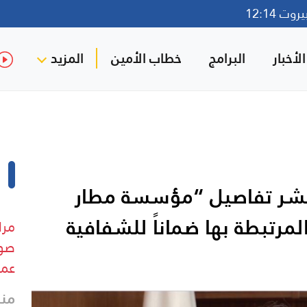
ت 12:14
لأخبار
البرامج
خطاب الأمين
المزيد
بنشر تفاصيل “مؤسسة مطار
مرتبطة بها ضماناً للشفافية
مرا
صوت
عمل
منذ 24 