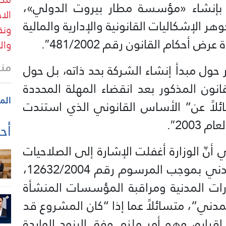
 بإنشاء «مؤسسة مطار بيروت الدولي»،
جوهر الإشكاليات القانونية والإدارية والمالية
ونق
أحكام القانون رقم 481/2002″.
وال
منذ
 حول مبدأ إنشاء الشركة بحد ذاته، بل حول
عيل المادة 14 من القانون المذكور بعد انقضاء المهلة المحددة
الم
ائلاً عن” الأساس القانوني الذي استندت
2003″.
أحد
نّ الوزارة أغفلت الإشارة إلى الصلاحيات
الممنوحة للهيئة العامة للطيران المدني بموجب المرسوم رقم 12632/2004،
ارات المدنية ومراقبة المؤسسات المنشأة
مدني”، متسائلاً عما إذا “كان المشروع قد
قراره، وهو أمر ملزم وفق البنود الواردة