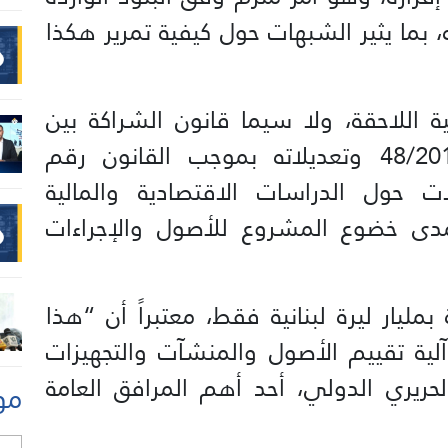
بما يثير الشبهات حول كيفية تمرير هكذا
ة اللاحقة، ولا سيما قانون الشراكة بين
القطاعين العام والخاص رقم 48/2017 وتعديلاته بموجب القانون رقم
ؤلات حول الدراسات الاقتصادية والمالية
مدى خضوع المشروع للأصول والإجراءات
ليار ليرة لبنانية فقط، معتبراً أن “هذا
لية تقييم الأصول والمنشآت والتجهيزات
لحريري الدولي، أحد أهم المرافق العامة
مو