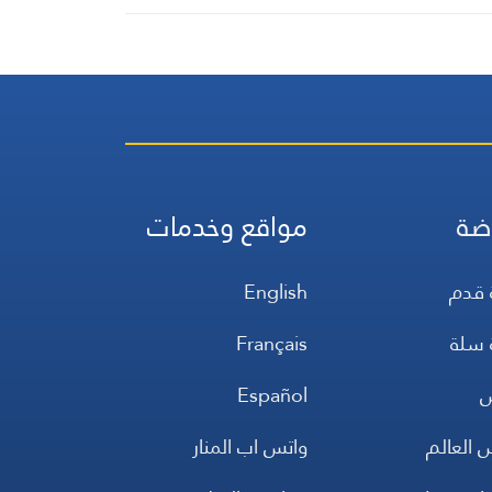
ضة
مواقع وخدمات
 قدم
English
 سلة
Français
س
Español
 العالم
واتس اب المنار