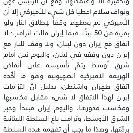
وتدميره إلا واعتمدتها، ومع أن الرئيس عون
ونواف سلام أعطيا كل شيء للأميركي إلا أن
الأميركي لم يعطهم وقفاً لإطلاق النار ولو
بقرية من 50 بيتًا، فيما إيران قالت لترامب: لا
اتفاق مع إيران دون لبنان، ولا وقف للنار مع
إيران دون وقفه في لبنان، واليوم نحن أمام
شرق أوسط يتمّ تأسيسه على أنقاض
الهزيمة الأميركية الصهيونية وهو ما أكّده
اتفاق طهران واشنطن، بدليل أنّ التزامات
إيران لهذا الاتفاق لا شيء مقابل مكاسبها
ومكاسب محورها، واليوم إيران مبتدأ وخبر
الشرق الأوسط، وترامب باع السلطة اللبنانية
برمّتها، وهذا ما يجب أن تفهمه هذه السلطة