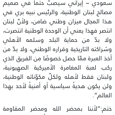
سعودي – إيراني سيصبّ حتماً في صميم
مصالح لبنان الوطنية، والرئيس نبيه بري في
هذا المجال ميزان وطني ضامن، ولأنّ لبنان
انتصر فهذا يعني أن الوحدة الوطنية انتصرت،
ولا بدّ من حماية البلد وسلمه الأهلي
وشراكته التاريخية وقراره الوطني، ولا بدّ من
أخذ العبرة ممّا حصل خصوصًا مِن الفريق الذي
ركب لعبة المغامرة الأميركية الصهيونية،
ولبنان فقط لأهله ولكلّ مكوّناته الوطنية،
ولن يكون هديةً سياسية أو أمنيةً لأحد بهذا
العالم”.
ختم:”لأننا بمحضر الله ومحضر المقاومة