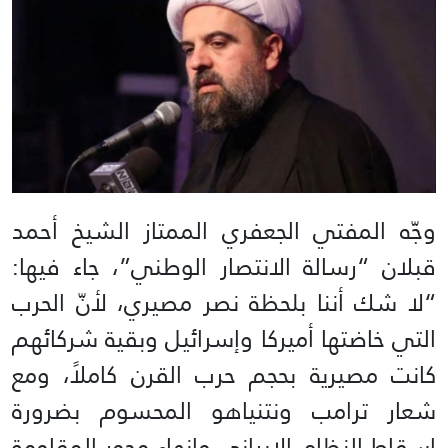
وجّه المفتي الجعفري الممتاز الشيخ أحمد
قبلان “رسالة الانتصار الوطني”، جاء فيها:
“لا شك أننا بلحظة نصر مصيري، لأنّ الحرب
التي خاضتها أميركا وإسرائيل وبقية شركائهم
كانت مصيرية بحجم حرب القرن كاملاً، ومع
شعار ترامب ونتنياهو المحسوم بضرورة
إسقاط النظام الإيراني وإنهاء محور المقاومة