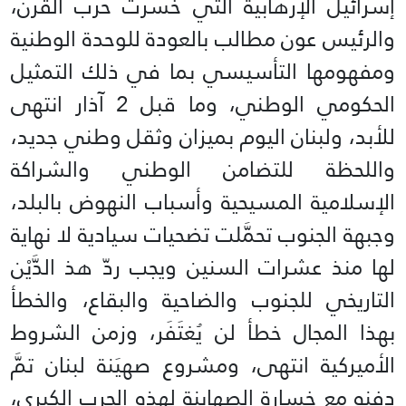
إسرائيل الإرهابية التي خسرت حرب القرن،
والرئيس عون مطالب بالعودة للوحدة الوطنية
ومفهومها التأسيسي بما في ذلك التمثيل
الحكومي الوطني، وما قبل 2 آذار انتهى
للأبد، ولبنان اليوم بميزان وثقل وطني جديد،
واللحظة للتضامن الوطني والشراكة
الإسلامية المسيحية وأسباب النهوض بالبلد،
وجبهة الجنوب تحمَّلت تضحيات سيادية لا نهاية
لها منذ عشرات السنين ويجب ردّ هذ الدَّيْن
التاريخي للجنوب والضاحية والبقاع، والخطأ
بهذا المجال خطأ لن يُغتَفَر، وزمن الشروط
الأميركية انتهى، ومشروع صهيَنة لبنان تمَّ
دفنه مع خسارة الصهاينة لهذه الحرب الكبرى،