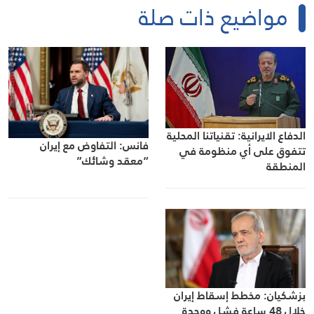
مواضيع ذات صلة
الدفاع الايرانية: تقنياتنا المحلية
فانس: التفاوض مع إيران
تتفوق على أي منظومة في
“معقد وشائك”
المنطقة
بزشكيان: مخطط إسقاط إيران
خلال 48 ساعة فشل ووحدة