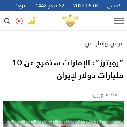
الخميس
06 08 2026
22 صفر 1448
بيروت
15:40
Ar
En
Fr
Es
عربي وإقليمي
“رويترز”: الإمارات ستفرج عن 10
مليارات دولار لإيران
منذ شهرين