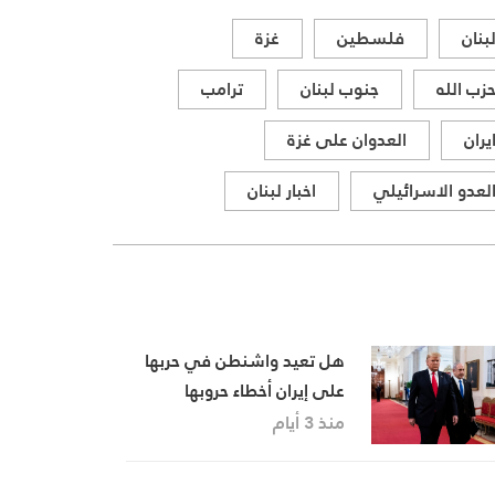
بنان
فلسطين
غزة
زب الله
جنوب لبنان
ترامب
يران
العدوان على غزة
لعدو الاسرائيلي
اخبار لبنان
هل تعيد واشنطن في حربها
على إيران أخطاء حروبها
السابقة؟
منذ 3 أيام