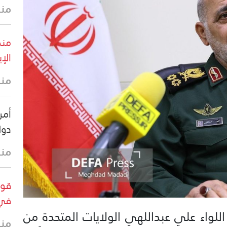
منذ 39 
منظ
الإي
منذ 41 
أمري
دول
منذ 43 
قوا
في 
 اللواء علي عبداللهي الولايات المتحدة من
منذ