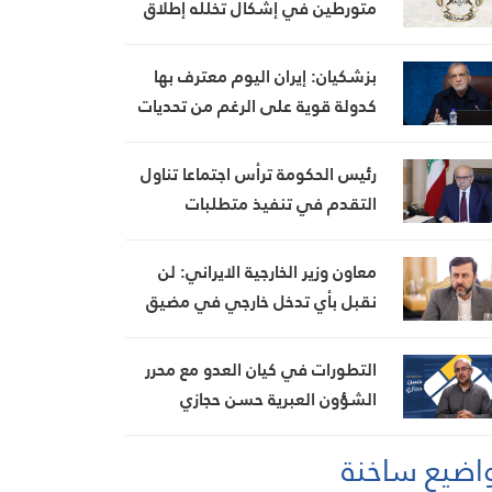
متورطين في إشكال تخلله إطلاق
نار، ويضبط أسلحة وذخائر حربية
ويتلف 16 خيمة مزروعة بالماريجوانا
بزشكيان: إيران اليوم معترف بها
كدولة قوية على الرغم من تحديات
العامين الماضيين
رئيس الحكومة ترأس اجتماعا تناول
التقدم في تنفيذ متطلبات
مجموعة العمل المالي FATF للخروج
من القائمة الرمادية
معاون وزير الخارجية الايراني: لن
نقبل بأي تدخل خارجي في مضيق
هرمز تحت أي ظرف
التطورات في كيان العدو مع محرر
الشؤون العبرية حسن حجازي
اضيع ساخنة