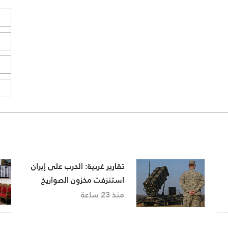
ل
ح
ا
ا
تقارير غربية: الحرب على إيران
استنزفت مخزون الصواريخ
الأمريكية وأثارت قلقًا داخل
منذ 23 ساعة
البنتاغون