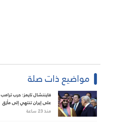
مواضيع ذات صلة
فايننشال تايمز: حرب ترامب
على إيران تنتهي إلى مأزق
استراتيجي… وهرمز يتحول
منذ 23 ساعة
إلى محور أي تسوية