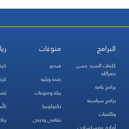
البرامج
منوعات
ريا
كلمات السيد حسن
فيديو
كرة
نصرالله
صحة وبئية
كرة
برامج عامة
بيئة ومنوعات
تن
برامج سياسية
تكنولوجيا
كأس
وثائقيات
ثقافي وديني
ريا
أفلام ومسلسلات