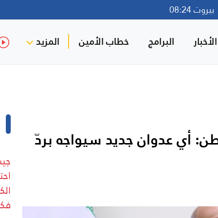
روت 08:24
لأخبار
البرامج
خطاب الأمين
المزيد
نطن: أي عدوان جديد سيواجه بردّ
جيش
احت
فكن