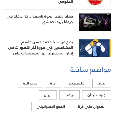
الحكومي
ضحايا بانفجار عبوة ناسفة داخل حافلة في
جرمانا بريف دمشق
يضع مراسلنا محمد حسن قاسم
المشاهدين في صورة آخر التطورات في
إيران، مستعرضًا أبرز المستجدات على
الساحتين السياسية والميدانية، إلى جانب
المواقف الرسمية وأبرز التطورات ذات
مواضيع ساخنة
الصلة بالشأنين الداخلي والإقليمي
لبنان
فلسطين
غزة
حزب الله
جنوب لبنان
ترامب
ايران
العدوان على غزة
العدو الاسرائيلي