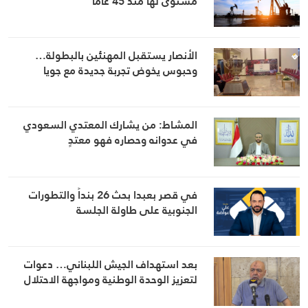
مستوى لها منذ 45 عامًا
الأنصار يستقبل المهنئين بالبطولة…
وحبوس يخوض تجربة جديدة مع جويا
المشاط: من يشارك المعتدي السعودي
في عدوانه وحصاره فهو معتدٍ
في قصر بعبدا بحث 26 بنداً والتطورات
الجنوبية على طاولة الجلسة
بعد استهداف الجيش اللبناني… دعوات
لتعزيز الوحدة الوطنية ومواجهة الاحتلال