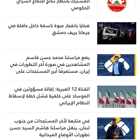
المشترك بانتظار نتائج اجتماع السراي
الحكومي
ضحايا بانفجار عبوة ناسفة داخل حافلة في
جرمانا بريف دمشق
يضع مراسلنا محمد حسن قاسم
المشاهدين في صورة آخر التطورات في
إيران، مستعرضًا أبرز المستجدات على
الساحتين السياسية والميدانية، إلى جانب
المواقف الرسمية وأبرز التطورات ذات
القناة 12 العبرية: إقالة مسؤولين في
الصلة بالشأنين الداخلي والإقليمي
الموساد على خلفية فشل خطة لإسقاط
النظام الإيراني
في متابعة لآخر المستجدات من جنوب
لبنان، ينقل مراسلنا هاشم السيد حسن
تطورات الأوضاع الميدانية