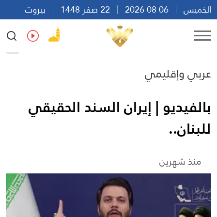
الخميس
06 08 2026
22 صفر 1448
بيروت
23:09
Ar
En
Fr
Es
عربي وإقليمي
بالفيديو | إيران السند الحقيقي
للبنان..
منذ شهرين