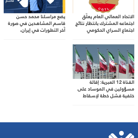
الاتحاد العمالي العام يعلّق
يضع مراسلنا محمد حسن
اجتماعه المشترك بانتظار نتائج
قاسم المشاهدين في صورة
اجتماع السراي الحكومي
آخر التطورات في إيران،
مستعرضًا أبرز المستجدات على
الساحتين السياسية
والميدانية، إلى جانب المواقف
الرسمية وأبرز التطورات ذات
الصلة بالشأنين الداخلي
والإقليمي
القناة 12 العبرية: إقالة
مسؤولين في الموساد على
خلفية فشل خطة لإسقاط
النظام الإيراني