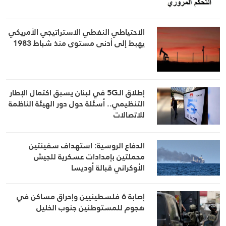
الاحتياطي النفطي الاستراتيجي الأمريكي
يهبط إلى أدنى مستوى منذ شباط 1983
إطلاق الـ5G في لبنان يسبق اكتمال الإطار
التنظيمي.. أسئلة حول دور الهيئة الناظمة
للاتصالات
الدفاع الروسية: استهداف سفينتين
محملتين بإمدادات عسكرية للجيش
الأوكراني قبالة أوديسا
إصابة 6 فلسطينيين وإحراق مساكن في
هجوم للمستوطنين جنوب الخليل