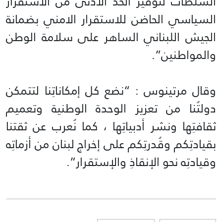
السلطات لتوفير الحد الأدنى من الاستقرار
السياسي الحاضن للاستقرار الامني بضمانة
الجيش اللبناني الساهر على سلامة الوطن
والمواطنين”.
وقال مرتينوس : “نضع كل إمكاناتِنا لتتمكن
دولتُنا من تعزيز الوحدة الوطنية وتعميم
ثقافتِها ونشر أدبياتِها ، كما نُعرب عن ثقتنا
بقيادتِكم وقُدرتِكم على إخراج لبنان من أزماتِه
وقيادتِه نحو الإنقاذِ والإستقرار”.