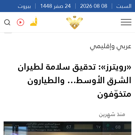
السبت
08 08 2026
24 صفر 1448
بيروت
09:29
Ar
En
Fr
Es
عربي وإقليمي
«رويترز»: تدقيق سلامة لطيران
الشرق الأوسط… والطيارون
متخوّفون
منذ شهرين