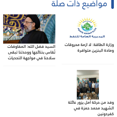
مواضيع ذات صلة
وزارة الطاقة: لا ازمة محروقات
السيد فضل الله: المفاوضات
ومادة البنزين متوافرة
تُقاس بنتائجها ووحدتنا تبقى
سلاحنا في مواجهة التحديات
وفد من حركة أمل يزور عائلة
الشهيد محمد حمزة في
كفردونين