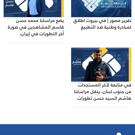
تقرير مصور | في بيروت اطلاق
يضع مراسلنا محمد حسن
لمبادرة وطنية ضد التطبيع
قاسم المشاهدين في صورة
آخر التطورات في إيران،
مستعرضًا أبرز المستجدات على
الساحتين السياسية
والميدانية، إلى جانب المواقف
الرسمية وأبرز التطورات ذات
الصلة بالشأنين الداخلي
والإقليمي
في متابعة لآخر المستجدات
من جنوب لبنان، ينقل مراسلنا
هاشم السيد حسن تطورات
الأوضاع الميدانية