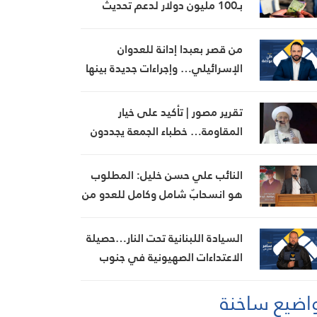
بـ100 مليون دولار لدعم تحديث
القطاع المالي في سوريا
من قصر بعبدا إدانة للعدوان
الإسرائيلي… وإجراءات جديدة بينها
إجراء يخص مطار بيروت الدولي
تقرير مصور | تأكيد على خيار
المقاومة… خطباء الجمعة يجددون
رفض المفاوضات مع الاحتلال
النائب علي حسن خليل: المطلوب
هو انسحابٌ شامل وكامل للعدو من
الجنوب
السيادة اللبنانية تحت النار…حصيلة
الاعتداءات الصهيونية في جنوب
لبنان اليوم
اضيع ساخنة