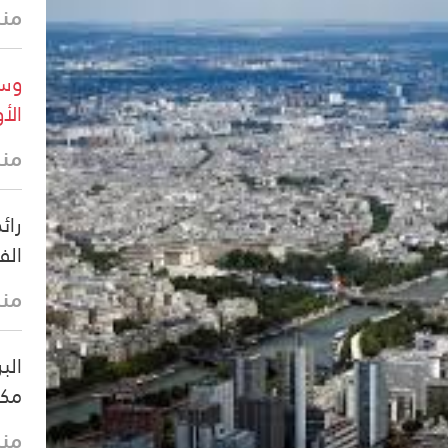
منذ 32 
وسا
الأ
منذ 33 
رائ
الف
منذ
الب
مكا
منذ