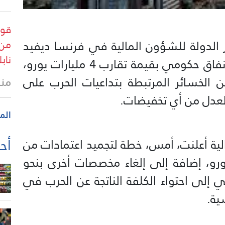
قوا
ر الدولة للشؤون المالية في فرنسا ديفيد
من 
ناب
أميل، أنّ وزارة المالية قررت تجميد إنفاق حكومي بقيمة تقارب 4 مليارات يورو،
لخسائر المرتبطة بتداعيات الحرب على
منذ
والعدل من أي تخفيضات.
الم
أحد
الية أعلنت، أمس، خطة لتجميد اعتمادات من
 بقيمة 3.2 مليارات يورو، إضافة إلى إلغاء مخصصات أخرى بنحو
مي إلى احتواء الكلفة الناتجة عن الحرب في
ية.