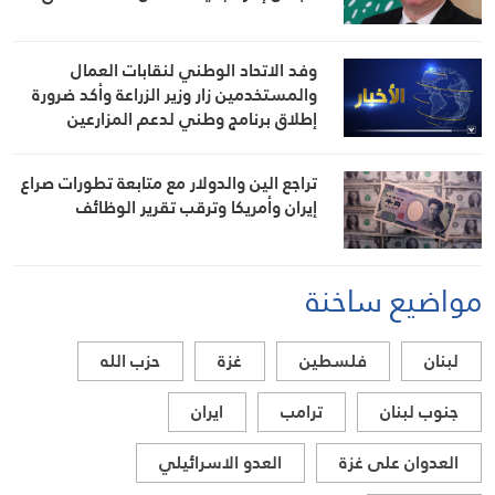
لتطبيق قانون نظام التقاعد والحماية
الاجتماعية
وفد الاتحاد الوطني لنقابات العمال
والمستخدمين زار وزير الزراعة وأكد ضرورة
إطلاق برنامج وطني لدعم المزارعين
والعمال الزراعيين
تراجع الين والدولار مع متابعة تطورات صراع
إيران وأمريكا وترقب تقرير الوظائف
مواضيع ساخنة
لبنان
فلسطين
غزة
حزب الله
جنوب لبنان
ترامب
ايران
العدوان على غزة
العدو الاسرائيلي