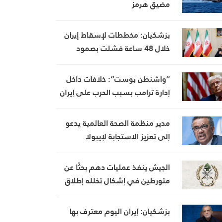
مضيق هرمز
بزشكيان: مخططات لإسقاط إيران
خلال 48 ساعة فشلت بصمود
الشعب ووحدة الدولة
“واشنطن بوست”: خلافات داخل
إدارة ترامب بسبب الحرب على إيران
واستنزاف المخزون العسكري
الأميركي
مدير منظمة الصحة العالمية يدعو
إلى تعزيز الاستجابة لإيبولا
الجيش ينفذ عمليات دهم بحثًا عن
متورطين في إشكال تخلله إطلاق
نار، ويضبط أسلحة وذخائر حربية
ويتلف 16 خيمة مزروعة بالماريجوانا
بزشكيان: إيران اليوم معترف بها