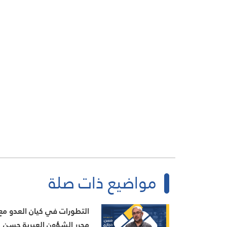
مواضيع ذات صلة
التطورات في كيان العدو مع
محرر الشؤون العبرية حسن