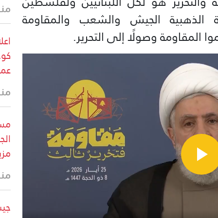
 والتحرير هو لكل اللبنانيين ولفلسطين
منذ 4 د
ثية الذهبية الجيش والشعب والمقاومة
ا المقاومة وصولًا إلى التحرير.
اعل
كوخ
عمل
منذ 6 د
مست
الج
مزي
منذ 8 د
جيش