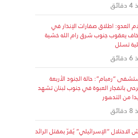
قائق
ام العدو: اطلاق صفارات الإنذار في
اف يعقوب جنوب شرق رام الله خشية
ية تسلل
قائق
شفى “رمبام”: حالة الجنود الأربعة
رحى بانفجار العبوة في جنوب لبنان تشهد
دا من التدهور
قائق
 الاحتلال “الإسرائيلي” يُقرّ بمقتل الرائد