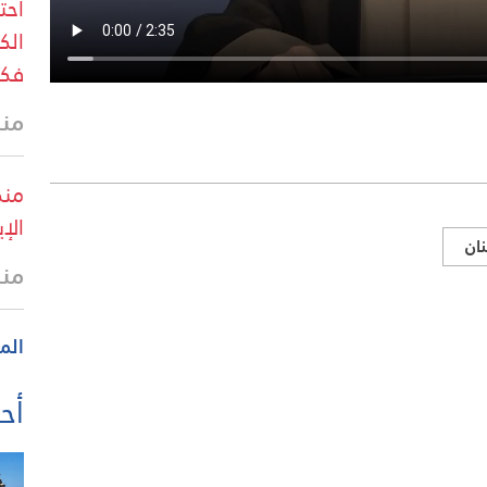
احت
فكن
منذ
منظ
الإي
نان
منذ
الم
أحد