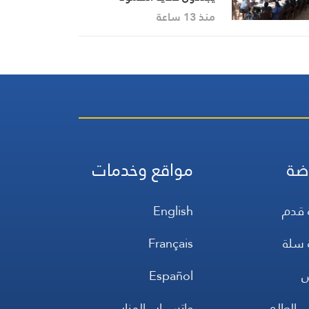
منذ 13 ساعة
ضة
مواقع وخدمات
 قدم
English
 سلة
Français
س
Español
 العالم
واتس اب المنار