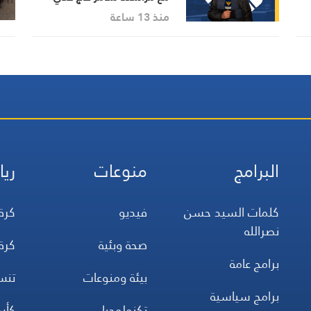
منذ 13 ساعة
البرامج
منوعات
ريا
كلمات السيد حسن
فيديو
كرة
نصرالله
صحة وبئية
كرة
برامج عامة
بيئة ومنوعات
تن
برامج سياسية
تكنولوجيا
كأس