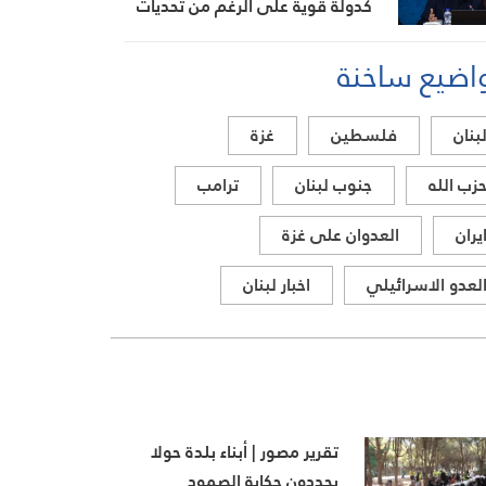
كدولة قوية على الرغم من تحديات
العامين الماضيين
اضيع ساخنة
بنان
فلسطين
غزة
زب الله
جنوب لبنان
ترامب
يران
العدوان على غزة
لعدو الاسرائيلي
اخبار لبنان
تقرير مصور | أبناء بلدة حولا
يجددون حكاية الصمود