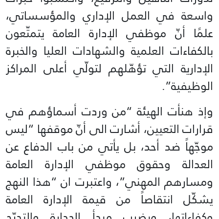
واسعة في العمل الإداري والمؤسساتي،
علمًا أنّ موظفي الإدارة العامة يتمتّعون
بالكفاءات العلمية والشهادات العليا والخبرة
الإدارية التي تؤهّلهم لتولّي أعلى المراكز
الوظيفية”.
وإذ هنأت الهيئة “من وردت أسماؤهم في
قرارات التعيين، أشارت الى أنّ موقفها “ليس
موجّهاً ضد أحد، بل يأتي من باب الدفاع عن
العدالة وحقوق موظفي الإدارة العامة
ومسارهم المهني”، واعتبرت ان “هذا النهج
يشكّل انتقاصاً من قيمة الإدارة العامة
وكفاءاتها، ويضرب مبدأ الجدارة والتدرّج