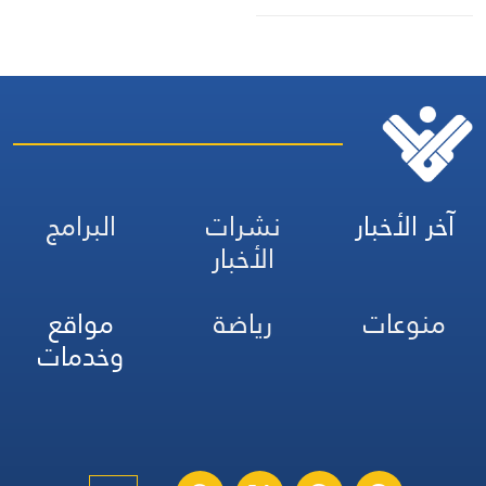
عددٍ كبيرٍ من المعسكراتِ
والتحشيداتِ والآليات ومخازنِ
الأسلحةِ في منطقةِ الوديعة
آخر الأخبار
نشرات
البرامج
الأخبار
منوعات
رياضة
مواقع
وخدمات