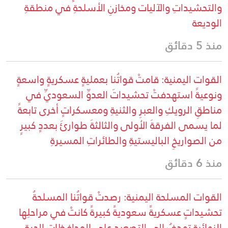
والتحشيداتِ والآليات ومخازنِ الأسلحةِ في منطقةِ
الوديعة
منذ 5 دقائق
القوات اليمنية: قامتْ قواتُنا بعمليةٍ عسكريةٍ واسعةٍ
ونوعيةً استهدفتْ تحشيداتَ العدوِّ السعوديِّ في
مناطقِ الرويكِ والعبرِ والثنيةِ ومعسكراتٍ أخرى تابعةً
لما يسمى الفرقةَ الأولى والثالثةَ طوارئَ بعددٍ كبيرٍ
من الصواريخِ الباليستيةِ والطائراتِ المسيرةِ
منذ 6 دقائق
القوات المسلحة اليمنية: رصدتْ قواتُنا المسلحةُ
تحشيداتٍ عسكريةً سعوديةً كبيرةً كانتْ في مراحلِها
النهائيةِ تهدفُ إلى التصعيدِ على المحافظاتِ الحرةِ