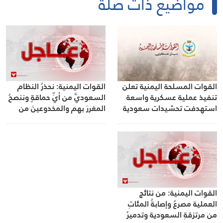
مواضيع ذات صلة
القوات المسلحة اليمنية تعلن
القوات اليمنية: نحذرُ النظام
تنفيذ عملية عسكرية واسعة
السعوديَّ من أيِّ حماقةٍ وننصحُ
استهدفت تحشيدات سعودية
المغررَ بهم والمخدوعينَ من
وتحذر من أي تصعيد
أبناءِ بلدِنا بمغادرةِ معسكراتِ
العدوِ
القوات اليمنية: من نتائج
العملية مصرعُ وإصابةُ المئاتِ
من مرتزقةِ السعودية وتدميرُ