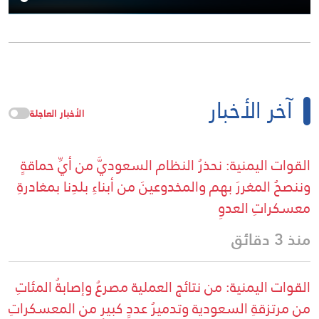
آخر الأخبار
الأخبار العاجلة
القوات اليمنية: نحذرُ النظام السعوديَّ من أيِّ حماقةٍ
وننصحُ المغررَ بهم والمخدوعينَ من أبناءِ بلدِنا بمغادرةِ
معسكراتِ العدوِ
منذ 3 دقائق
القوات اليمنية: من نتائج العملية مصرعُ وإصابةُ المئاتِ
من مرتزقةِ السعودية وتدميرُ عددٍ كبيرٍ من المعسكراتِ