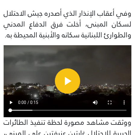
وفي أعقاب الإنذار الذي أصدره جيش الاحتلال
لسكان المبنى، أخلت فرق الدفاع المدني
والطوارئ اللبنانية سكانه والأبنية المحيطة به.
ووثقت مشاهد مصورة لحظة تنفيذ الطائرات
الحربية للاحتلال غارتين عنيفتين على المبنى،