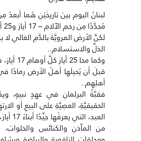
لبنانُ اليوم بينَ تاريخَيْنِ هُما أبعدُ 
مُجدَّدًا مِن رحمِ الآلامِ – 17 أيارَ و25 أيارَ.
لكنَّ الأرضَ المرويَّةَ بالدَّمِ الغالي لا ينب
الذلِّ والاستسلامِ..
وكما محا 25
قبلَ أن يُحيلَها أهلُ الأرضِ رمادًا 
أهلِهِم..
فقبَّةُ البرلمانِ في عهدٍ نبيهٍ، وي
الحقيقيَّةِ، العصِيَّةِ على البيعِ أو الا
العبدِ، ا
من المآذنِ والكنائسِ والخلواتِ،
ومحلقات الناقورة والبياضة ورشا