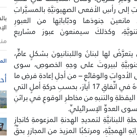
اتِ إلى رأسِ الأفعى الصهيونيَّةِ بالمسيَّراتِ
بال
، مانعينَ جنودَها ودبّاباتِها من العبورِ
الإ
تنويَّةِ، وكذلكَ سيمنعونَ عبورَ مشاريعِ
منذ 42 
عرَّضُ لها لبنانُ واللبنانيونَ بشكلٍ عامٍّ،
الم
الجنوبيَّةِ لبيروتَ على وجهِ الخصوصِ، سوى
 الأدواتِ والوقائعِ – من أجلِ إعادةِ فرضِ ما
أحد
رفضَه الوطنيُّونَ اللبنانيُّونَ وأسقطوهُ في اتِّفاقِ 17 أيارَ، بحسبِ حركةِ أملٍ التي
يقظةِ والتنبهِ من مخاطرِ الوقوعِ في براثنِ
 سوى العدوِّ الإسرائيليِّ.
اللبنانيَّةِ لتمديدِ الهدنةِ المزعومةِ كانجازٍ
هِ الهمجيَّةِ، ومرتكبًا المزيدَ من المجازرِ بحقِّ