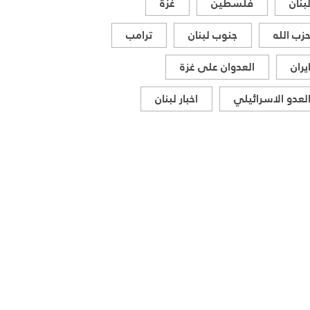
بنان
فلسطين
غزة
زب الله
جنوب لبنان
ترامب
يران
العدوان على غزة
لعدو الاسرائيلي
اخبار لبنان