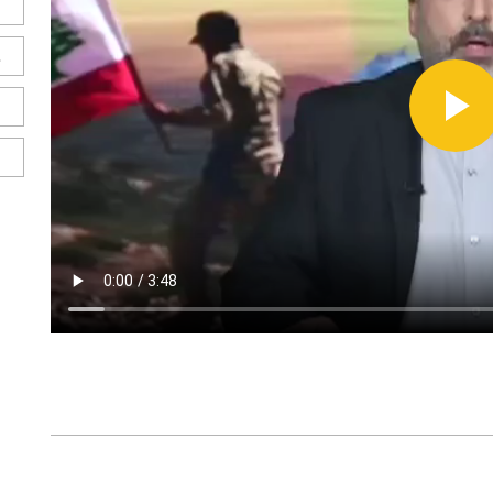
ل
ح
ا
ا