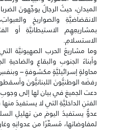
الميدانِ، حيثُ الرجالُ يوجِّهونَ الضرب
الانقضاضيَّةِ والصواريخِ والعبواتِ
بمشاريعِهِم الاستيطانيَّةِ أو الف
الاستسلامِ.
وما مشاريعُ الحرب الصهيونيَّة التي يت
وأبناءُ الجنوبِ والبقاعِ والضاحيةِ 
محاولةٍ إسرائيليَّةٍ مكشوفةٍ – وبنفسِ
دعت الجميعَ في بيان لها إلى وجوبِ ال
الفتنِ الداخليَّةِ التي لا يستفيدُ منها
عدوٌّ يستفيدُ اليومَ من تهليلِ السلطةِ 
لمفاوضاتها، مُسعِّرًا من عدوانِهِ وغاراتِ