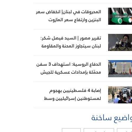
المحروقات في لبنان| انخفاض سعر
البنزين وارتفاع سعر المازوت
تقرير مصور | السيد فيصل شكر:
لبنان سيتجاوز المحنة والمقاومة
ستبقى قوية بفضل تضحيات
مجاهديها
الدفاع الروسية: استهداف 3 سفن
محمّلة بإمدادات عسكرية للجيش
الأوكراني في البحر الأسود
إصابة 4 فلسطينيين بهجوم
لمستوطنين إسرائيليين وسط
الضفة الغربية
اضيع ساخنة