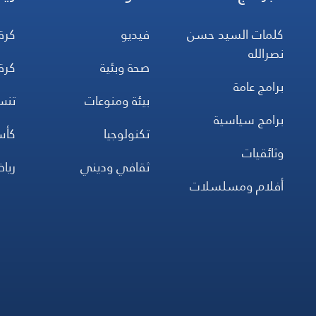
كلمات السيد حسن
فيديو
كرة
نصرالله
صحة وبئية
كرة
برامج عامة
بيئة ومنوعات
تن
برامج سياسية
تكنولوجيا
كأس
وثائقيات
ثقافي وديني
ريا
أفلام ومسلسلات