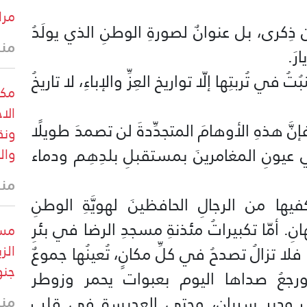
مرا
مِن ذِكرى، بل عنوانٌ لصورةِ الوطنِ الذي يولَدُ
منذ 17 
ُتُ في تُربتِها إلّا تواريخ العِزِّ والإباءِ، لا تاريخُ
مكت
 أيارَ كلَّ أوهامِ 17 أيارَ، فإنَّ هذهِ الأوهامَ المتجدِّدةَ لن تصمدَ طويلًا
ونق
في عيونِ المغامرينَ بمستقبلِ بلدِهِم ودماء
وال
منذ 32 
كفيها من الرجالِ الحافظينَ لهويَّةِ الوطنِ
رتهانِ. أمّا تكبيراتُ مئذنةِ مسجدِ الرضا في بئرِ
مست
الز
لتي يعرفُها جيِّدًا أبناءُ 17 أيارَ، فلا تزالُ تصدحُ في كلِّ مكانٍ، تُعينُها جموعٌ
جنو
 ورجعُ صداها اليوم بعبوات يحمر وزوطر
ف وديرِ سريان، وحتى العديسة في قلبِ
منذ 36 