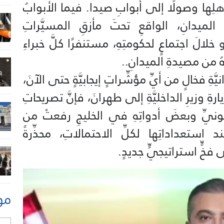
 أهلِها وصولًا إلى أبوابِ صيدا. فيما الأبوابُ
ميدانِ، الواقعِ تحتَ مأزقِ المسيَّراتِ
و خلالَ اجتماعٍ لحكومتِهِ، مستنفرًا كلَّ خبراءِ
هُ من مصيدةِ الميدانِ..
يَّةِ فخالٍ من أيِّ مؤشِّراتٍ إيجابيَّةٍ حتى الآنَ،
 وزيرِ الداخليَّةِ إلى طهرانَ، فإنَّ تصريحاتِ
نيِّ وبعضَ أدواتِهِ في الخليجِ رفعتْ من
 استعداداتِها لكلِّ الاحتمالاتِ، محذِّرةً
فخٍّ استراتيجيٍّ جديدٍ.
مو