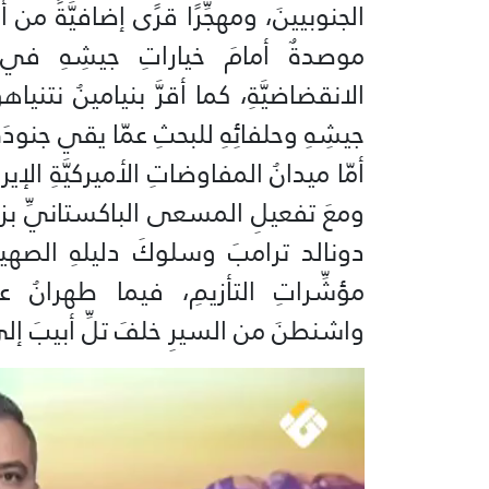
الجنوبيينَ، ومهجِّرًا قرًى إضافيَّةً من
موصدةٌ أمامَ خياراتِ جيشِهِ في ال
الانقضاضيَّةِ، كما أقرَّ بنيامينُ نتنياه
جيشِهِ وحلفائِهِ للبحثِ عمّا يقي جنودَ
أمّا ميدانُ المفاوضاتِ الأميركيَّةِ الإيران
ومعَ تفعيلِ المسعى الباكستانيِّ بزيارةِ
دونالد ترامبَ وسلوكَ دليلهِ الصهيو
مؤشِّراتِ التأزيمِ، فيما طهرانُ عند
واشنطنَ من السيرِ خلفَ تلِّ أبيبَ إلى 