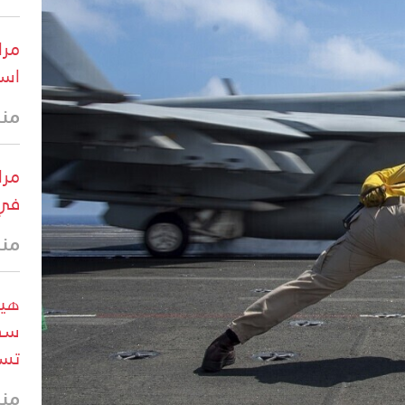
مرا
است
منذ 38 
مرا
في 
منذ 40 
هيئ
سفي
تسب
منذ