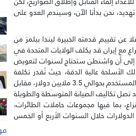
أعداء إلقاء القنابل وإطلاق الصواريخ، لكن
تهديد، نحن بدأنا الآن، وسيندم العدو على
د أفادت نقلا عن تقييم قدمته الخبيرة ليندا بيلمز من
راع مع إيران قد يكلف الولايات المتحدة في
ييم إلى أن واشنطن ستحتاج لسنوات لتعويض
لك الأسلحة عالية الدقة، حيث تُقدر تكلفة
استبدال صاروخ “توماهوك” الواحد المستخدم بحوالي 3.5 ملايين دولار، مقابل
قد تصل تكاليف الصيانة المتوسطة والطويلة
اع، بما فيها مجموعات حاملات الطائرات،
لدولارات خلال السنوات الأربع أو الخمس
مو