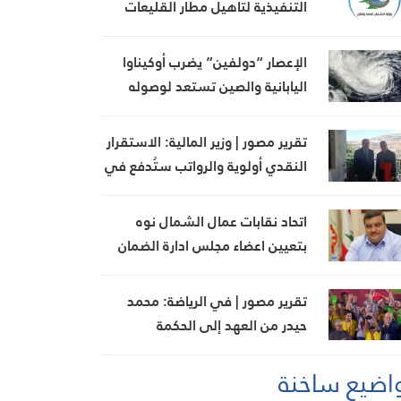
التنفيذية لتأهيل مطار القليعات
تمهيداً لإعادة تشغيله
الإعصار “دولفين” يضرب أوكيناوا
اليابانية والصين تستعد لوصوله
تقرير مصور | وزير المالية: الاستقرار
النقدي أولوية والرواتب ستُدفع في
مواعيدها
اتحاد نقابات عمال الشمال نوه
بتعيين اعضاء مجلس ادارة الضمان
وبجهود وزير العمل
تقرير مصور | في الرياضة: محمد
حيدر من العهد إلى الحكمة
اضيع ساخنة