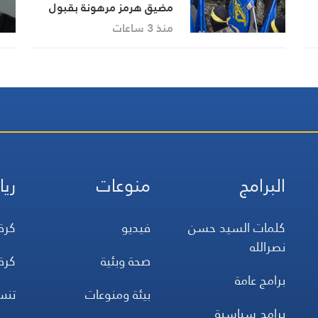
مضيق هرمز مرهونة بقبول
واشنطن شروط إيران
منذ 3 ساعات
البرامج
منوعات
ريا
كلمات السيد حسن
فيديو
كرة
نصرالله
صحة وبئية
كرة
برامج عامة
بيئة ومنوعات
تن
برامج سياسية