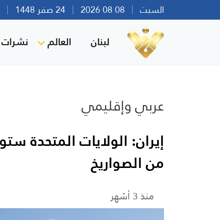
السبت
08 08 2026
24 صفر 1448
بير
لبنان
العالم
نشرات ا
عربي وإقليمي
إيران: الولايات المتحدة س
من الصواريخ
منذ 3 أشهر