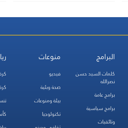
البرامج
منوعات
ريا
كلمات السيد حسن
فيديو
كرة
نصرالله
صحة وبئية
كرة
برامج عامة
بيئة ومنوعات
تن
برامج سياسية
تكنولوجيا
كأس
وثائقيات
ثقافي وديني
ريا