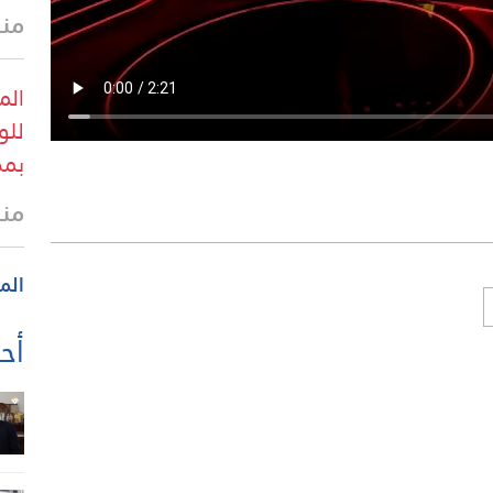
منذ
الم
للو
بمض
منذ
الم
أحد