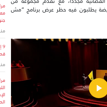
 القضائية مجدّدًا، مع تقدم مجموعة من
مرا
ريضة يطلبون فيه حظر عرض برنامج “مش
معا
جنو
منذ 22 
9 
قطا
منذ 40 
الل
الإ
الص