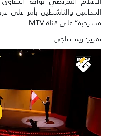
الإعلام التحريضي يواجه الدعاوى
المحامين والناشطين بأمر على ع
مسرحية” على قناة MTV.
تقرير: زينب ناجي