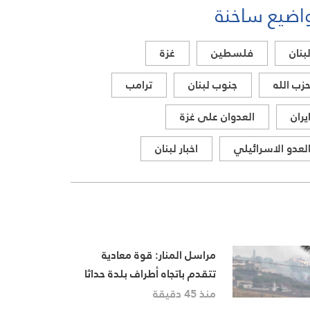
اضيع ساخنة
بنان
فلسطين
غزة
زب الله
جنوب لبنان
ترامب
يران
العدوان على غزة
لعدو الاسرائيلي
اخبار لبنان
مراسل المنار: قوة معادية
تتقدم باتجاه أطراف بلدة حداثا
الشمالية الغربية
منذ 45 دقيقة