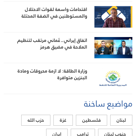
اقتحامات واسعة لقوات الاحتلال
والمستوطنين في الضفة المحتلة
اتفاق إيراني ـ عُماني مرتقب لتنظيم
الملاحة في مضيق هرمز
وزارة الطاقة: لا ازمة محروقات ومادة
البنزين متوافرة
مواضيع ساخنة
لبنان
فلسطين
غزة
حزب الله
جنوب لبنان
ترامب
ايران