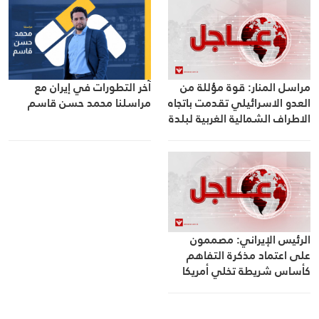
مراسل المنار: قوة مؤللة من
آخر التطورات في إيران مع
العدو الاسرائيلي تقدمت باتجاه
مراسلنا محمد حسن قاسم
الاطراف الشمالية الغربية لبلدة
حداثا في جنوب لبنان حيث
عمدت دبابة ميركافا الى اطلاق
عدد من القذائف أسفرت عن
اندلاع النيران بالمحلة
الرئيس الإيراني: مصممون
على اعتماد مذكرة التفاهم
كأساس شريطة تخلي أمريكا
عن أجواء انعدام الثقة التي
أوجدتها