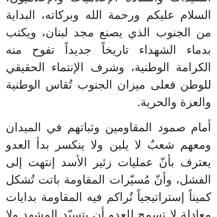
السلام عليكم ورحمة الله وبركاته، البداية
من الجنوب الذي يصنع مجد لبنان، ويكتب
بدماء الشهداء تاريخاً جديداً تفوح منه
الكرامة الوطنية، وشرف الإنتماء الحقيقي
للوطن فعلى ميزان الجنوب تُقاس الوطنية
والعزة والحرية.
أمام صمود المقاومين وثباتهم في الميدان
ومعهم شعبٌ لا يلين ولا ينكسر بدأ العدو
يعترف بأنّ عمليات زئير الأسد إنتهت إلى
الفشل، وأنّ مُسيّرات المقاومة باتت تُشكل
كميناً إستراتيجياً تُراكم فيه المقاومة بدايات
معادلة لا تسمح للعدو أن يتسيّد المشهد ولا