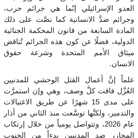
العدو الإسرائيلي إنّما هي جرائم حرب،
وجرائم ضدَّ الانسانية كما نصَّت على ذلك
المادة السابعة من قانون المحكمة الجنائية
الدولية، فضلًا عن كون هذه الجرائم تُناقض
ميثاق الأمم المتحدة وشرعة حقوق
الانسان.
علماً إنَّ أعمال القتل الوحشي للمدنيين
العُزَّل فاقت كلَّ وصف، وهي وإن استمرَّت
على مدى 15 شهرًا عن طريق الاغتيالات
والتدمير، ولكنَّها توسَّعت منذ الثاني من أذار
عام 2026، وتتواصل يومياً من خلال إرتكاب
المجازر ضد المدنيين بدءاً من الجنوب