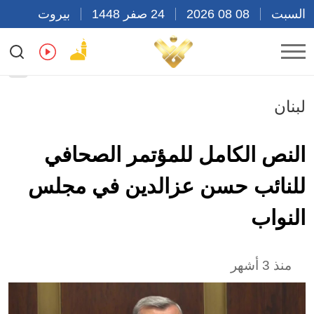
السبت
08 08 2026
24 صفر 1448
بيروت
07:30
Ar
En
Fr
Es
لبنان
النص الكامل للمؤتمر الصحافي
للنائب حسن عزالدين في مجلس
النواب
منذ 3 أشهر