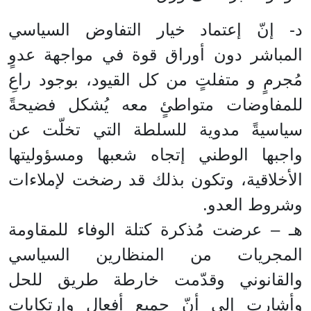
د- إنّ إعتماد خيار التفاوض السياسي
المباشر دون أوراق قوة في مواجهة عدوٍ
مُجرمٍ و متفلتٍ من كل القيود، بوجود راعِ
للمفاوضات متواطئٍ معه يُشكل فضيحةً
سياسيةً مدوية للسلطة التي تخلّت عن
واجبها الوطني إتجاه شعبها ومسؤوليتها
الأخلاقية، وتكون بذلك قد رضخت لإملاءات
وشروط العدو.
هـ – عرضت مُذكرة كتلة الوفاء للمقاومة
المجريات من المنظارين السياسي
والقانوني وقدّمت خارطة طريق للحل
وأشارت إلى أنّ جميع أفعال وإرتكابات