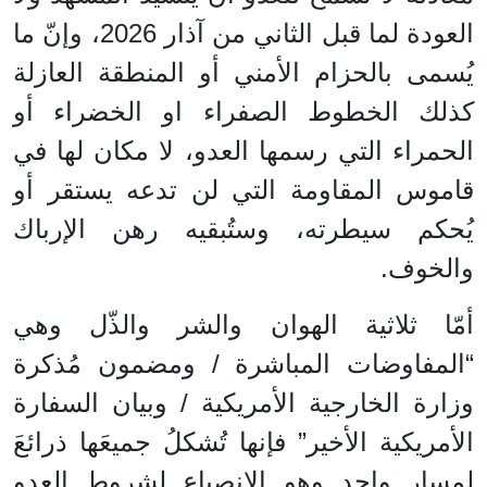
العودة لما قبل الثاني من آذار 2026، وإنّ ما
يُسمى بالحزام الأمني أو المنطقة العازلة
كذلك الخطوط الصفراء او الخضراء أو
الحمراء التي رسمها العدو، لا مكان لها في
قاموس المقاومة التي لن تدعه يستقر أو
يُحكم سيطرته، وستُبقيه رهن الإرباك
والخوف.
أمّا ثلاثية الهوان والشر والذّل وهي
“المفاوضات المباشرة / ومضمون مُذكرة
وزارة الخارجية الأمريكية / وبيان السفارة
الأمريكية الأخير” فإنها تُشكلُ جميعَها ذرائعَ
لمسار واحد وهو الإنصياع لشروط العدو