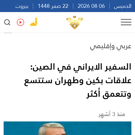
الخميس
06 08 2026
22 صفر 1448
بيروت
07:37
Ar
En
Fr
Es
عربي وإقليمي
السفير الايراني في الصين:
علاقات بكين وطهران ستتسع
وتتعمق أكثر
منذ 3 أشهر