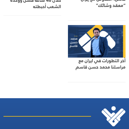
خلال 48 ساعة فشل ووحدة
“معقد وشائك”
الشعب أحبطته
آخر التطورات في ايران مع
مراسلنا محمد حسن قاسم