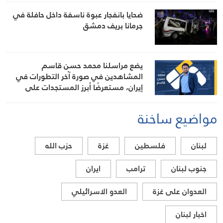
ضحايا بانفجار عبوة ناسفة داخل حافلة في
جرمانا بريف دمشق
يضع مراسلنا محمد حسن قاسم
المشاهدين في صورة آخر التطورات في
إيران، مستعرضًا أبرز المستجدات على
الساحتين السياسية والميدانية، إلى جانب
المواقف الرسمية وأبرز التطورات ذات
مواضيع ساخنة
الصلة بالشأنين الداخلي والإقليمي
لبنان
فلسطين
غزة
حزب الله
جنوب لبنان
ترامب
ايران
العدوان على غزة
العدو الاسرائيلي
اخبار لبنان