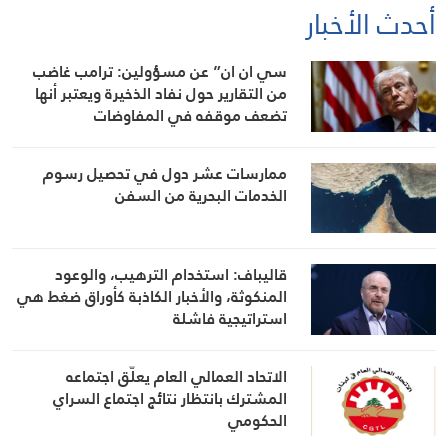
أحدث الأخبار
سي ان ان” عن مسؤولين: ترامب غاضب
من التقارير حول نفاد الذخيرة ويعتبر أنها
تضعف موقفه في المفاوضات
ممارسات عشر دول في تحصيل رسوم
الخدمات البحرية من السفن
قاليباف: استخدام الترهيب، والوعود
المنكوثة، والأخبار الكاذبة كأوراق ضغط هي
استراتيجية فاشلة
الاتحاد العمالي العام يعلّق اجتماعه
المشترك بانتظار نتائج اجتماع السراي
الحكومي