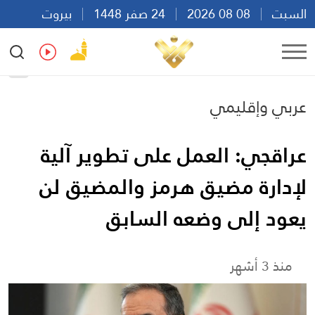
السبت
08 08 2026
24 صفر 1448
بيروت
18:29
Ar
En
Fr
Es
عربي وإقليمي
عراقجي: العمل على تطوير آلية
لإدارة مضيق هرمز والمضيق لن
يعود إلى وضعه السابق
منذ 3 أشهر