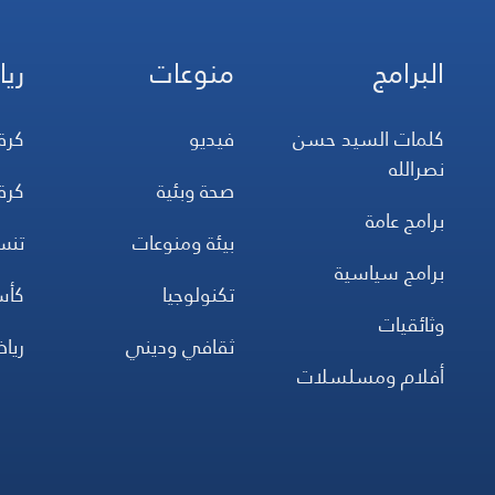
البرامج
منوعات
ريا
كلمات السيد حسن
فيديو
كرة
نصرالله
صحة وبئية
كرة
برامج عامة
بيئة ومنوعات
تن
برامج سياسية
تكنولوجيا
كأس
وثائقيات
ثقافي وديني
ريا
أفلام ومسلسلات