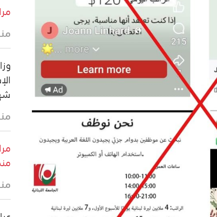
مرا
منذ 21 
وزا
شهيدا 
منذ 44 
مرا
منط
منذ
عرا