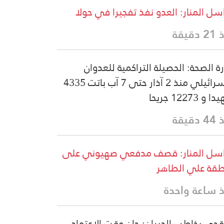
سل المنار: العدو نفذ تفجيرا في حولا
دقيقة
رة الصحة: الحصيلة التراكمية للعدوان
الإسرائيلي منذ 2 آذار حتى 7 آب باتت 4335
و 12273 جريحا
دقيقة
سل المنار: قصف مدفعي صهيوني على
قة علي الطاهر
 ساعة واحدة
قجي يخاطب الجيران: حان وقت الاعتماد