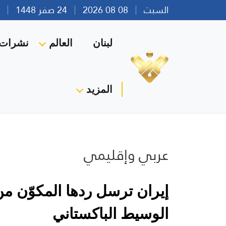
السبت
08 08 2026
24 صفر 1448
بير
لبنان
العالم
نشرات ا
المزيد
عربي وإقليمي
الوسيط الباكستاني