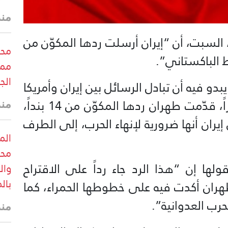
منذ
، السبت، أن “إيران أرسلت ردها المكوّن من
محب
ممر
الج
دو فيه أن تبادل الرسائل بين إيران وأمريكا
عبر باكستان كوسيط لا يزال مستمراً، قدّمت طهران ردها المكوّن من 14 بنداً،
منذ
ران أنها ضرورية لإنهاء الحرب، إلى الطرف
الم
محب
ها إن “هذا الرد جاء رداً على الاقتراح
وال
بال
 من 9 بنود، وأن طهران أكدت فيه على خطوطها الحمراء، كما
رب العدوانية”.
منذ