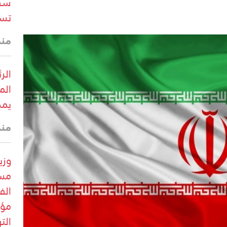
سفي
تسب
منذ 12 د
الر
الم
يمك
منذ
وزي
مست
الف
مؤق
الت