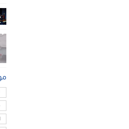
مو
ل
ح
ا