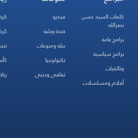
كلمات السيد حسن
فيديو
كرة
نصرالله
صحة وبئية
كرة
برامج عامة
بيئة ومنوعات
تن
برامج سياسية
تكنولوجيا
كأس
وثائقيات
ثقافي وديني
ريا
أفلام ومسلسلات