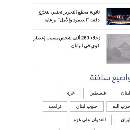
ستُدفع بموعدها
ثانوية مجمّع التحرير تحتفي بتخرّج
دفعة “الصمود والأمل” برعاية
بيضون
إجلاء 260 ألف شخص بسبب إعصار
قوي في اليابان
اضيع ساخنة
بنان
فلسطين
غزة
زب الله
جنوب لبنان
ترامب
يران
العدوان على غزة