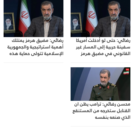
رضائي: حتى لو أدخلت أمريكا
رضائي: مضيق هرمز يمتلك
سفينة حربية إلى المسار غير
أهمية استراتيجية والجمهورية
القانوني في مضيق هرمز
الإسلامية تتولى حماية هذه
فسنستهدفها
المنطقة
محسن رضائي: ترامب يظن ان
القنابل ستخرجه من المستنقع
الذي صنعه بنفسه