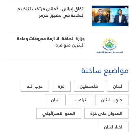
اتفاق إيراني ـ عُماني مرتقب لتنظيم
الملاحة في مضيق هرمز
وزارة الطاقة: لا ازمة محروقات ومادة
البنزين متوافرة
مواضيع ساخنة
لبنان
فلسطين
غزة
حزب الله
جنوب لبنان
ترامب
ايران
العدوان على غزة
العدو الاسرائيلي
اخبار لبنان