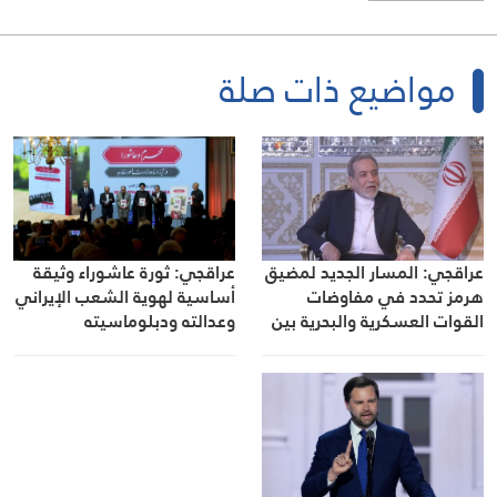
مواضيع ذات صلة
عراقجي: المسار الجديد لمضيق
عراقجي: ثورة عاشوراء وثيقة
هرمز تحدد في مفاوضات
أساسية لهوية الشعب الإيراني
القوات العسكرية والبحرية بين
وعدالته ودبلوماسيته
إيران وعُمان