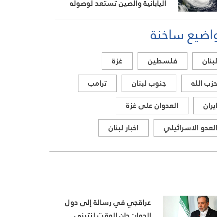
اليابانية والصين تستعد لوصوله
اضيع ساخنة
بنان
فلسطين
غزة
زب الله
جنوب لبنان
ترامب
يران
العدوان على غزة
لعدو الاسرائيلي
اخبار لبنان
عراقجي في رسالة إلى دول
الجوار: حان الوقت لنتبنى