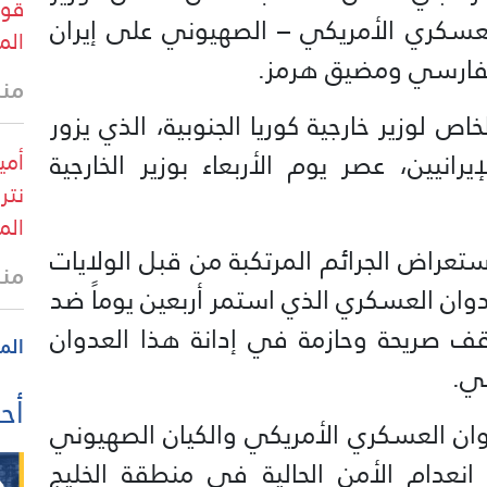
قوا
 العسكري الأمريكي – الصهيوني على إيران
الم
لفارسي ومضيق هرمز.
منذ 39 
ص لوزير خارجية كوريا الجنوبية، الذي يزور
انيين، عصر يوم الأربعاء بوزير الخارجية
أمي
نتر
الم
ستعراض الجرائم المرتكبة من قبل الولايات
منذ
دوان العسكري الذي استمر أربعين يوماً ضد
اقف صريحة وحازمة في إدانة هذا العدوان
الم
ني.
أحد
عدوان العسكري الأمريكي والكيان الصهيوني
عدام الأمن الحالية في منطقة الخليج