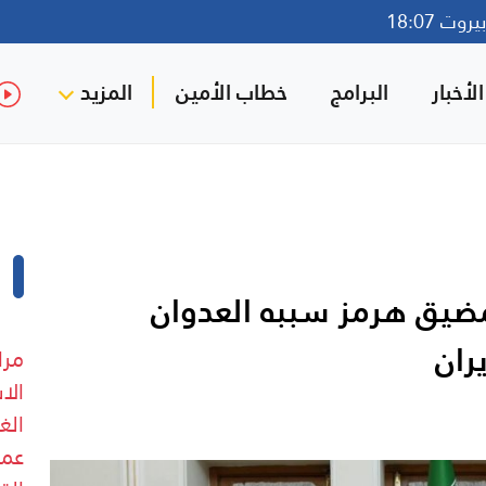
وت 18:07
لأخبار
البرامج
خطاب الأمين
المزيد
مضيق هرمز سببه العدوان
ران
مرا
الا
الغ
عمد