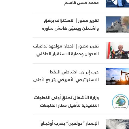
محمد حسن قاسم
تقرير مصور | الاستنزاف يرهق
واشنطن ويضيّق هامش مناورة
ترامب
تقرير مصور | الحجار: مواجهة تداعيات
العدوان وحماية الاستقرار الداخلي
في صلب أولويات الدولة
حرب إيران.. احتياطي النفط
الاستراتيجي الأمريكي يتراجع لأدنى
مستوى منذ 1983
وزارة الأشغال تطلق أولى الخطوات
التنفيذية لتأهيل مطار القليعات
تمهيداً لإعادة تشغيله
الإعصار “دولفين” يضرب أوكيناوا