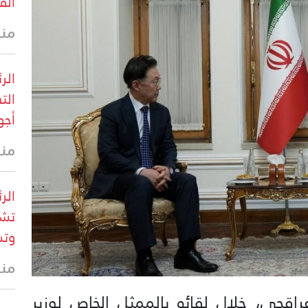
الق
منذ 9 د
الر
الت
أجو
منذ 12 
الر
تشك
وتس
منذ 27 
عراقجي، خلال لقائه بالممثل الخاص لوزير