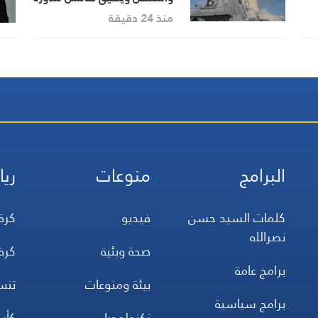
ترامب
منذ 24 دقيقة
البرامج
منوعات
ريا
كلمات السيد حسن
فيديو
كرة
نصرالله
صحة وبئية
كرة
برامج عامة
بيئة ومنوعات
تن
برامج سياسية
تكنولوجيا
كأس