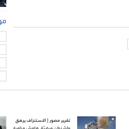
مو
ل
ح
ا
ا
تقرير مصور | الاستنزاف يرهق
واشنطن ويضيّق هامش مناورة