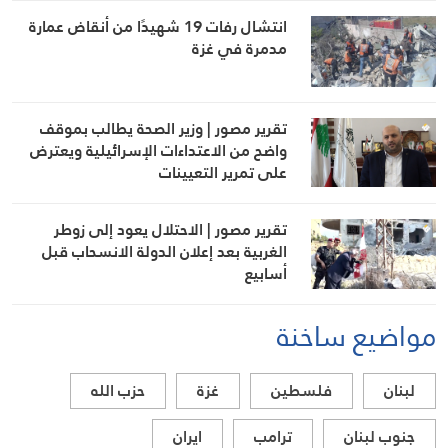
انتشال رفات 19 شهيدًا من أنقاض عمارة
مدمرة في غزة
تقرير مصور | وزير الصحة يطالب بموقف
واضح من الاعتداءات الإسرائيلية ويعترض
على تمرير التعيينات
تقرير مصور | الاحتلال يعود إلى زوطر
الغربية بعد إعلان الدولة الانسحاب قبل
أسابيع
مواضيع ساخنة
لبنان
فلسطين
غزة
حزب الله
جنوب لبنان
ترامب
ايران