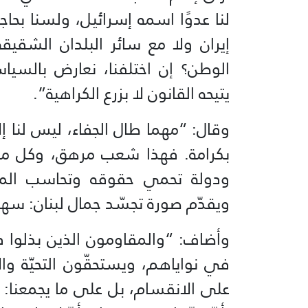
لنا عدوًا اسمه إسرائيل، ولسنا بحاجة
إيران ولا مع سائر البلدان الشقيق
الوطن؟ إن اختلفنا، نعارض بالسياسة 
يتيحه القانون لا بزرع الكراهية”.
وقال: “مهما طال الجفاء، ليس لنا إ
بكرامة. فهذا شعب مرهق، وكل ما ي
ودولة تحمي حقوقه وتحاسب المق
ويقدّم صورة تجسّد جمال لبنان: سهولُه
وأضاف: “والمقاومون الذين بذلوا د
في نواياهم، ويستحقّون التحيّة وال
على الانقسام، بل على ما يجمعنا: الع