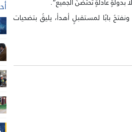
ا بدولةٍ عادلةٍ تحتضنُ الجميع”.
أحد
تحُ بابًا لمستقبلٍ أهدأ، يليقُ بتضحيات