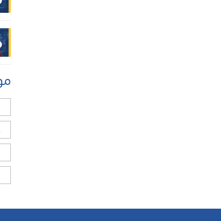
مو
ل
ح
ا
ا