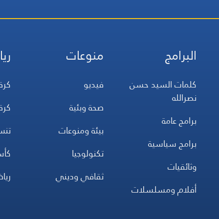
البرامج
منوعات
ريا
كلمات السيد حسن
فيديو
كرة
نصرالله
صحة وبئية
كرة
برامج عامة
بيئة ومنوعات
تن
برامج سياسية
تكنولوجيا
كأس
وثائقيات
ثقافي وديني
ريا
أفلام ومسلسلات