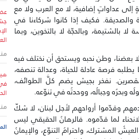
ٍ إلى عداواتٍ إضافية، لا مع العرب ولا مع
عضو
ة والصديقة. فكيف إذا كانوا شركاءنا في
جشي
لا بالشتيمة، وبالحجّة لا بالتخوين، وبما
الإ
الع
منذ 15 
لا بعضنا، وطن نحبه ويستحق أن نختلف فيه
طلبه فرصة عادلة للحياة، وعدالة تنصفه،
هيئ
صرين. نفخر بجيش يضم كلَّ الطوائف،
في 
 وبحرُه وجبالُه، ووحدتُه في تنوّعه.
الح
منذ 18 
مهم وقدّموا أرواحهم لأجل لبنان، لا شكّ
انحناء لما قدّموه. فالرهانُ الحقيقي ليس
الم
يشُ المشترك، واحترامُ التنوّع، والإيمانُ