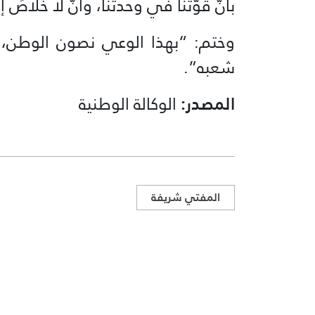
بأنّ قوّتنا في وحدتنا، وأنّ لا خلاصَ إل
وختم: “بهذا الوعي نصون الوطن، ونف
شعبه”.
المصدر:
الوكالة الوطنية
المفتي شريفة