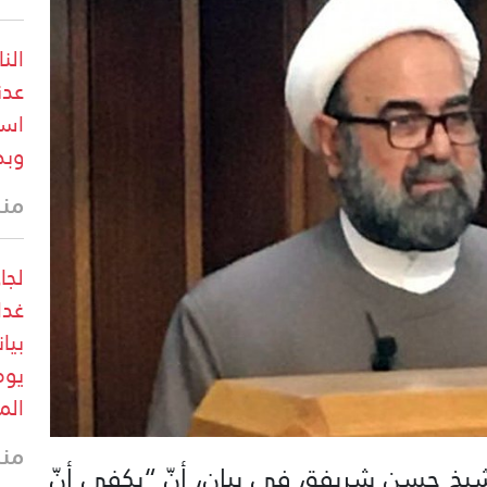
الن
عدن
است
وبط
منذ 13 
لجا
غدا
بيا
يوم
الم
منذ 14 
يخ حسن شريفة، في بيان، أنّ “يكفي أنّ