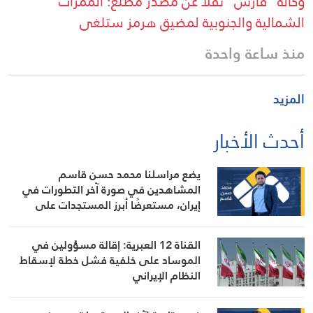
وكالة “فارس” نقلاً عن مصدر مطلع: الممرات
الشمالية والجنوبية لمضيق هرمز ستلغى
منذ ساعة واحدة
المزيد
أحدث الأخبار
يضع مراسلنا محمد حسن قاسم
المشاهدين في صورة آخر التطورات في
إيران، مستعرضًا أبرز المستجدات على
الساحتين السياسية والميدانية، إلى جانب
المواقف الرسمية وأبرز التطورات ذات
القناة 12 العبرية: إقالة مسؤولين في
الصلة بالشأنين الداخلي والإقليمي
الموساد على خلفية فشل خطة لإسقاط
النظام الإيراني