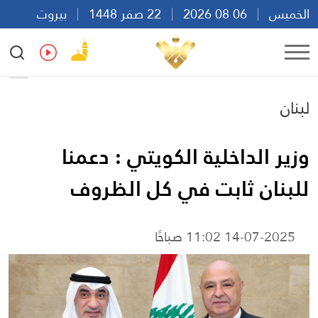
الخميس
06 08 2026
22 صفر 1448
بيروت
14:49
Ar
En
Fr
Es
لبنان
وزير الداخلية الكويتي : دعمنا
للبنان ثابت في كل الظروف
14-07-2025 11:02 صباحًا