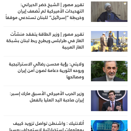
تقرير مصور | الشيخ خضر الديراني:
التهديدات الأميركية لم تُضعف إيران
وخريطة “إسرائيل” للبنان تستدعي موقفاً
وطنياً
تقرير مصور | وزير الطاقة يتفقد منشآت
الغاز في طرابلس ويطرح ربط لبنان بشبكة
الغاز العربية
ولايتي: رؤية محسن رضائي الاستراتيجية
وروحه الثورية دعامة لصون أمن إيران
ومصالحها
وزير الحرب الأميركي الأسبق مارك إسبر:
إيران صاحبة اليد العليا بالفعل
أتلانتيك : واشنطن تواصل تزويد كييف
بمعلومات استخباراتية لاستهداف روسيا