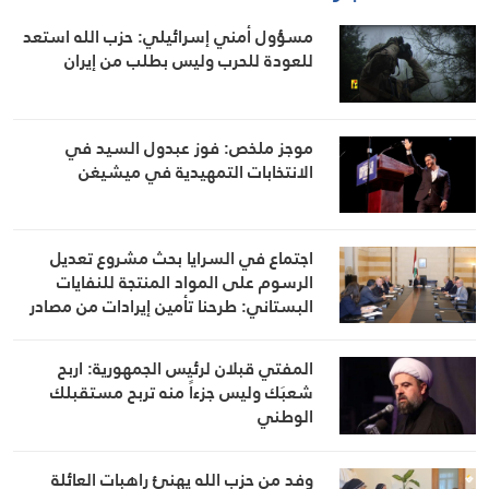
مسؤول أمني إسرائيلي: حزب الله استعد
للعودة للحرب وليس بطلب من إيران
موجز ملخص: فوز عبدول السيد في
الانتخابات التمهيدية في ميشيغن
اجتماع في السرايا بحث مشروع تعديل
الرسوم على المواد المنتجة للنفايات
البستاني: طرحنا تأمين إيرادات من مصادر
أخرى لتخفيف العبء عن كاهل المواطن
المفتي قبلان لرئيس الجمهورية: اربح
شعبَك وليس جزءاً منه تربح مستقبلك
الوطني
وفد من حزب الله يهنئ راهبات العائلة