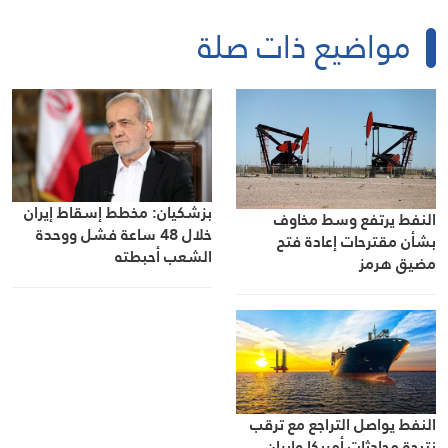
مواضيع ذات صلة
بزشكيان: مخطط إسقاط إيران
النفط يرتفع وسط مخاوف
خلال 48 ساعة فشل ووحدة
بشأن مقترحات إعادة فتح
الشعب أحبطته
مضيق هرمز
النفط يواصل التراجع مع ترقب
نتيجة محادثات أمريكا وإيران