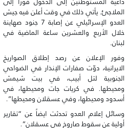
داعية المستوطنين إلى الدخول فوراً إلى
الملاجئ. يأتي ذلك في وقت أعلن فيه جيش
العدو الإسرائيلي عن إصابة 7 جنود صهاينة
خلال الأربع والعشرين ساعة الماضية في
لبنان.
وفور الإعلان عن رصد إطلاق الصواريخ
الايرانية، دوّت صفارات الإنذار في الضواحي
الجنوبية لتل أبيب، في بيت شيمش
ومحيطها. في كريات جات ومحيطها، في
أسدود ومحيطها، وفي عسقلان ومحيطها”.
وسائل إعلام العدو تحدثت ايضاً عن “تقارير
أولية عن سقوط صاروخ في عسقلان”.