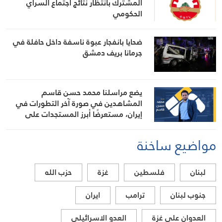
المشترك بانتظار نتائج اجتماع السراي
الحكومي
ضحايا بانفجار عبوة ناسفة داخل حافلة في
جرمانا بريف دمشق
يضع مراسلنا محمد حسن قاسم
المشاهدين في صورة آخر التطورات في
إيران، مستعرضًا أبرز المستجدات على
الساحتين السياسية والميدانية، إلى جانب
المواقف الرسمية وأبرز التطورات ذات
مواضيع ساخنة
الصلة بالشأنين الداخلي والإقليمي
لبنان
فلسطين
غزة
حزب الله
جنوب لبنان
ترامب
ايران
العدوان على غزة
العدو الاسرائيلي